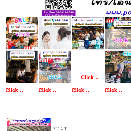
หน้า:
1
[
2
]