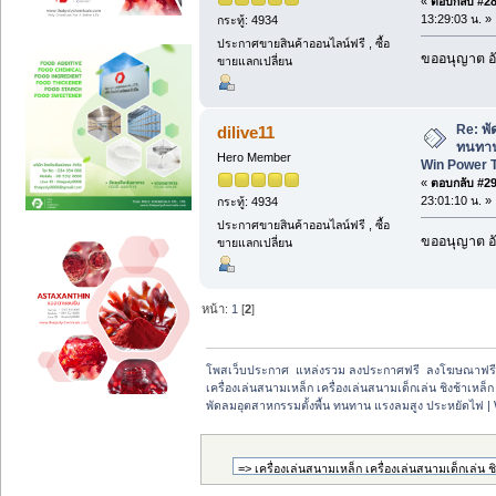
«
ตอบกลับ #28 
13:29:03 น. »
กระทู้: 4934
ประกาศขายสินค้าออนไลน์ฟรี , ซื้อ
ขออนุญาต อั
ขายแลกเปลี่ยน
Re: พั
dilive11
ทนทาน
Hero Member
Win Power 
«
ตอบกลับ #29 
23:01:10 น. »
กระทู้: 4934
ประกาศขายสินค้าออนไลน์ฟรี , ซื้อ
ขออนุญาต อั
ขายแลกเปลี่ยน
หน้า:
1
[
2
]
โพสเว็บประกาศ  แหล่งรวม ลงประกาศฟรี  ลงโฆษณาฟร
เครื่องเล่นสนามเหล็ก เครื่องเล่นสนามเด็กเล่น ชิงช้าเหล
พัดลมอุตสาหกรรมตั้งพื้น ทนทาน แรงลมสูง ประหยัดไฟ |