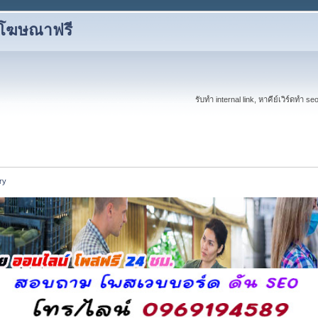
งโฆษณาฟรี
รับทำ internal link, หาคีย์เวิร์ดทำ s
ry