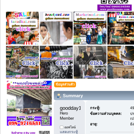
ข้อมูลส่วนตัว
Summary
goodday1 
กระทู้:
49
Hero 
ข้อความส่วนบุคคล:
ปร
Member
เป
อายุ:
ยั
ออฟไลน์
แสดงกระทู้