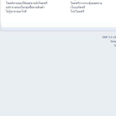
โพสต์ขายของให้ยอดขายปังโพสฟรี
โพสฟรีการกระตุ้นยอดขาย
smf ขายของในกลุ่มซื้อขายสินค้า
เว็บบอร์ดฟรี
ไม่รู้จะขายอะไรดี
โปรโมทฟรี
SMF 2.0.1
Simp
S