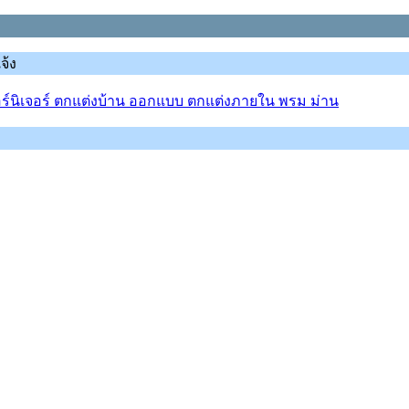
จ้ง
เฟอร์นิเจอร์ ตกแต่งบ้าน ออกแบบ ตกแต่งภายใน พรม ม่าน