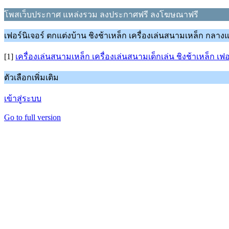
โพสเว็บประกาศ แหล่งรวม ลงประกาศฟรี ลงโฆษณาฟรี
เฟอร์นิเจอร์ ตกแต่งบ้าน ชิงช้าเหล็ก เครื่องเล่นสนามเหล็ก กลางแ
[1]
เครื่องเล่นสนามเหล็ก เครื่องเล่นสนามเด็กเล่น ชิงช้าเหล็ก 
ตัวเลือกเพิ่มเติม
เข้าสู่ระบบ
Go to full version