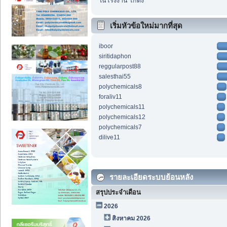
ในโรงงาน โกดัง
เริ่มหัวข้อใหม่มากที่สุด
iboor
siritidaphon
reggularpost88
salesthai55
polychemicals8
foraliv11
polychemicals11
polychemicals12
polychemicals7
dilive11
รายละเอียดระบบย้อนหลัง
สรุปประจำเดือน
2026
สิงหาคม 2026