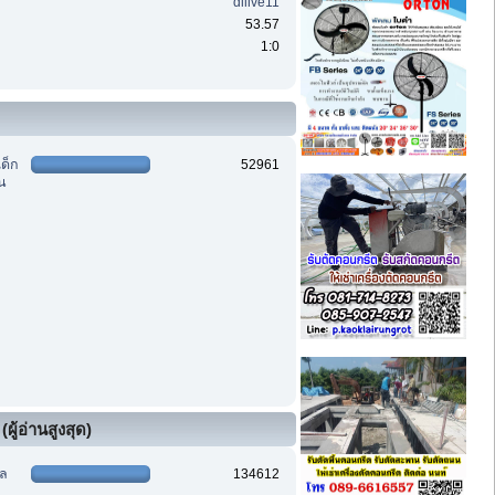
dilive11
53.57
1:0
เด็ก
52961
าน
ผู้อ่านสูงสุด)
ฑล
134612