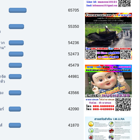
65705
55350
ย
ลวก
54236
าม*
52473
45479
ำจัด
44981
ั่ว
สอง
43566
อร์
42090
ส์
41870