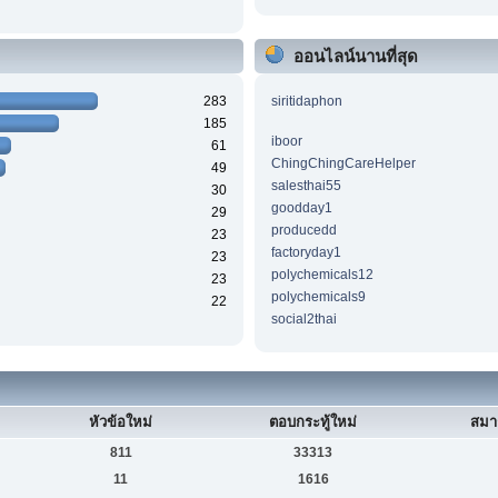
ออนไลน์นานที่สุด
283
siritidaphon
185
iboor
61
ChingChingCareHelper
49
salesthai55
30
goodday1
29
producedd
23
factoryday1
23
polychemicals12
23
polychemicals9
22
social2thai
หัวข้อใหม่
ตอบกระทู้ใหม่
สมา
811
33313
11
1616