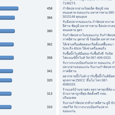
7148273.
458
กำจัดปลวกย่านร้อยเอ็ด ชัยภูมิ เลย
หนองคาย ขอนแก่น มหาสารคาม 085-
5015148 คุณอุบล
384
รับฉีดปลวกขอนแก่น กำจัดปลวกภาค
อีสาน ชัยภูมิ มหาสารคาม ฉีดปลวกเล
หนองคาย อุดร
380
รับกำจัดปลวกในขอนแก่น รับกำจัดป
ภาคอีสาน อุดรธานี ร้อยเอ็ด มหาสารค
362
ให้เช่าเครื่องตัดคอนกรีตตั้งแต่พื้นหนา
5cm ถึง 40cm ให้เช่าเครื่องคอริ่ง
รับซื้อบิ๊กไบค์มือสอง รับซื้อถึงที่. รับปิด
358
ไฟแนนซ์บิ๊กไบค์ Tel 087-409-0333.
รับวางระบบป้องกันปลวก ขอนแก่น, ก
ปลวกย่านขอนแก่น รับงานกำจัดปลวกท
341
ภาคอีสาน
อยากขายบิ๊กไบค์ เรารับซื้อบิ๊กไบค์มือ
320
ทุกสภาพ 250CC ขึ้นไป โทร 087-
4090333.
ร้านแอร์บ้านขายส่ง ลดราคาทุกยี่ห้อ แ
313
บ้านราคาถูกที่สุด ติดตั้งฟรี กทม.
ปริมณฑล
รับงานกำจัดปลวกทั่วภาคอีสาน ยูบี บัก
310
เซอร์วิส รับวางระบบป้องกันปลวก
ขอนแก่น.