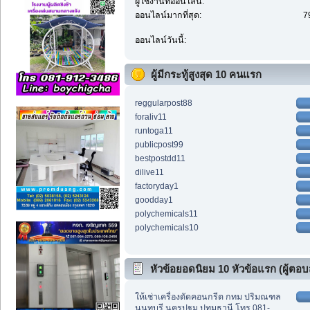
ผู้ใช้งานที่ออนไลน์:
ออนไลน์มากที่สุด:
7
ออนไลน์วันนี้:
ผู้มีกระทู้สูงสุด 10 คนแรก
reggularpost88
foraliv11
runtoga11
publicpost99
bestpostdd11
dilive11
factoryday1
goodday1
polychemicals11
polychemicals10
หัวข้อยอดนิยม 10 หัวข้อแรก (ผู้ตอบส
ให้เช่าเครื่องตัดคอนกรีต กทม ปริมณฑล
นนทบุรี นครปฐม ปทุมธานี โทร 081-