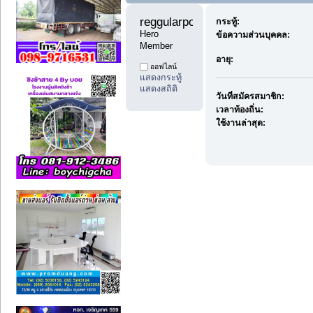
reggularpost88 
กระทู้:
Hero 
ข้อความส่วนบุคคล:
Member
อายุ:
ออฟไลน์
แสดงกระทู้
แสดงสถิติ
วันที่สมัครสมาชิก:
เวลาท้องถิ่น:
ใช้งานล่าสุด: