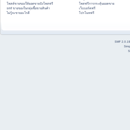
โพสต์ขายของให้ยอดขายปังโพสฟรี
โพสฟรีการกระตุ้นยอดขาย
smf ขายของในกลุ่มซื้อขายสินค้า
เว็บบอร์ดฟรี
ไม่รู้จะขายอะไรดี
โปรโมทฟรี
SMF 2.0.1
Simp
S