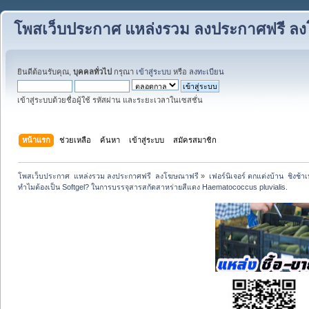
โพสเว็บประกาศ แหล่งรวม ลงประกาศฟรี ล
ยินดีต้อนรับคุณ,
บุคคลทั่วไป
กรุณา
เข้าสู่ระบบ
หรือ
ลงทะเบียน
เข้าสู่ระบบด้วยชื่อผู้ใช้ รหัสผ่าน และระยะเวลาในเซสชั่น
หน้าแรก
ช่วยเหลือ
ค้นหา
เข้าสู่ระบบ
สมัครสมาชิก
โพสเว็บประกาศ  แหล่งรวม ลงประกาศฟรี  ลงโฆษณาฟรี
»
เฟอร์นิเจอร์ ตกแต่งบ้าน  ชิงช้า
ทำไมต้องเป็น Softgel? ในการบรรจุสารสกัดสาหร่ายสีแดง Haematococcus pluvialis.