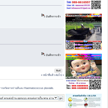
บันทึกการเข้า
บันทึกการเข้า
พิมพ์
« หน้าที่แล้ว
ต่อไป »
สารสกัดสาหร่ายสีแดง Haematococcus pluvialis.