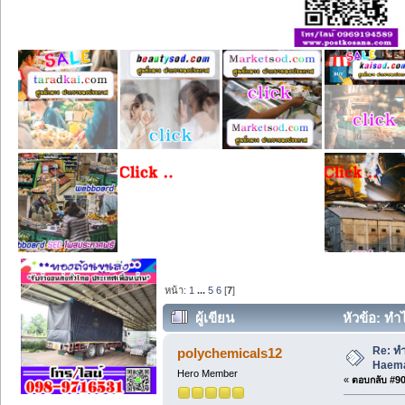
หน้า:
1
...
5
6
[
7
]
ผู้เขียน
หัวข้อ: ทำ
Re: ท
polychemicals12
Haema
Hero Member
«
ตอบกลับ #90 