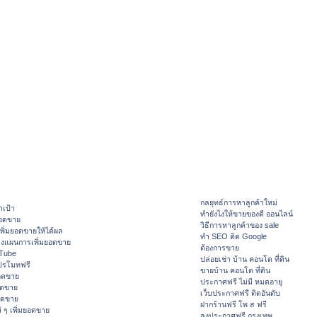
กลยุทธ์การหาลูกค้าใหม่
าเป้า
ทํายังไงให้ขายของดี ออนไลน์
ยอดขาย
วิธีการหาลูกค้าของ sale
ิ่มยอดขายให้ได้ผล
ทำ SEO ติด Google
างแผนการเพิ่มยอดขาย
ต้องการขาย
ouTube
ปล่อยเช่า บ้าน คอนโด ที่ดิน
ปรโมทฟรี
ขายบ้าน คอนโด ที่ดิน
อดขาย
ประกาศฟรี ไม่มี หมดอายุ
อดขาย
เว็บประกาศฟรี ติดอันดับ
ยอดขาย
ฝากร้านฟรี โพ ส ฟรี
 ๆ เพิ่มยอดขาย
ลงประกาศฟรี กรุงเทพ