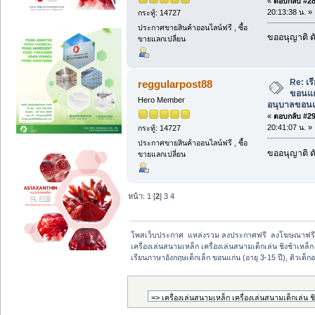
«
ตอบกลับ #28 
20:13:38 น. »
กระทู้: 14727
ประกาศขายสินค้าออนไลน์ฟรี , ซื้อ
ขออนุญาติ ดั
ขายแลกเปลี่ยน
Re: เร
reggularpost88
ขอนแก่
Hero Member
อนุบาลขอนแก
«
ตอบกลับ #29 
20:41:07 น. »
กระทู้: 14727
ประกาศขายสินค้าออนไลน์ฟรี , ซื้อ
ขออนุญาติ ดั
ขายแลกเปลี่ยน
หน้า:
1
[
2
]
3
4
โพสเว็บประกาศ  แหล่งรวม ลงประกาศฟรี  ลงโฆษณาฟร
เครื่องเล่นสนามเหล็ก เครื่องเล่นสนามเด็กเล่น ชิงช้าเหล
เรียนภาษาอังกฤษเด็กเล็ก ขอนแก่น (อายุ 3-15 ปี), ติวเด็