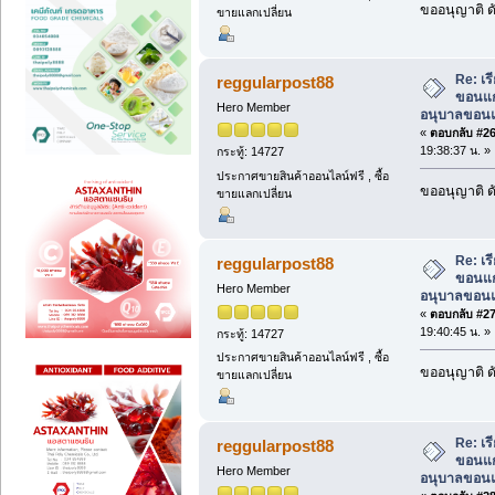
ขออนุญาติ ดั
ขายแลกเปลี่ยน
Re: เร
reggularpost88
ขอนแก่
Hero Member
อนุบาลขอนแก
«
ตอบกลับ #26 
19:38:37 น. »
กระทู้: 14727
ประกาศขายสินค้าออนไลน์ฟรี , ซื้อ
ขออนุญาติ ดั
ขายแลกเปลี่ยน
Re: เร
reggularpost88
ขอนแก่
Hero Member
อนุบาลขอนแก
«
ตอบกลับ #27 
19:40:45 น. »
กระทู้: 14727
ประกาศขายสินค้าออนไลน์ฟรี , ซื้อ
ขออนุญาติ ดั
ขายแลกเปลี่ยน
Re: เร
reggularpost88
ขอนแก่
Hero Member
อนุบาลขอนแก