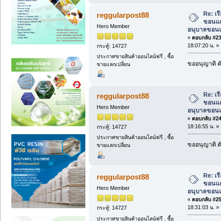
Re: เร
reggularpost88
ขอนแก่
Hero Member
อนุบาลขอนแก
«
ตอบกลับ #23 
18:07:20 น. »
กระทู้: 14727
ประกาศขายสินค้าออนไลน์ฟรี , ซื้อ
ขออนุญาติ ดั
ขายแลกเปลี่ยน
Re: เร
reggularpost88
ขอนแก่
Hero Member
อนุบาลขอนแก
«
ตอบกลับ #24 
18:16:55 น. »
กระทู้: 14727
ประกาศขายสินค้าออนไลน์ฟรี , ซื้อ
ขออนุญาติ ดั
ขายแลกเปลี่ยน
Re: เร
reggularpost88
ขอนแก่
Hero Member
อนุบาลขอนแก
«
ตอบกลับ #25 
18:31:03 น. »
กระทู้: 14727
ประกาศขายสินค้าออนไลน์ฟรี , ซื้อ