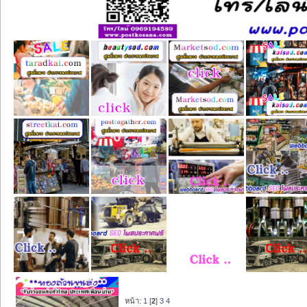
หน้า:
1
[
2
]
3
4