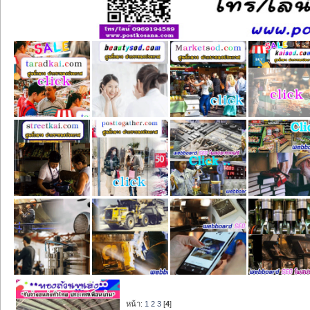
หน้า:
1
2
3
[
4
]