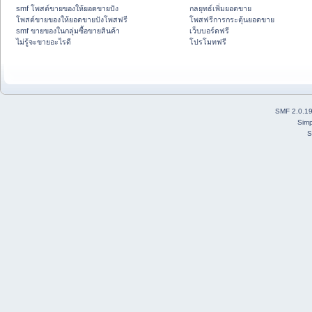
smf โพสต์ขายของให้ยอดขายปัง
กลยุทธ์เพิ่มยอดขาย
โพสต์ขายของให้ยอดขายปังโพสฟรี
โพสฟรีการกระตุ้นยอดขาย
smf ขายของในกลุ่มซื้อขายสินค้า
เว็บบอร์ดฟรี
ไม่รู้จะขายอะไรดี
โปรโมทฟรี
SMF 2.0.1
Simp
S