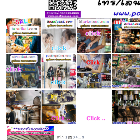
หน้า:
1
[
2
]
3
4
...
9