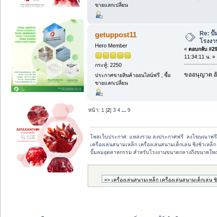
ขายแลกเปลี่ยน
Re: ป
getuppost11
โรงงา
Hero Member
«
ตอบกลับ #29 
11:34:11 น. »
กระทู้: 2250
ขออนุญาต อั
ประกาศขายสินค้าออนไลน์ฟรี , ซื้อ
ขายแลกเปลี่ยน
หน้า:
1
[
2
]
3
4
...
9
โพสเว็บประกาศ  แหล่งรวม ลงประกาศฟรี  ลงโฆษณาฟร
เครื่องเล่นสนามเหล็ก เครื่องเล่นสนามเด็กเล่น ชิงช้าเหล
ปั๊มลมอุตสาหกรรม สำหรับโรงงานขนาดกลางถึงขนาดใหญ