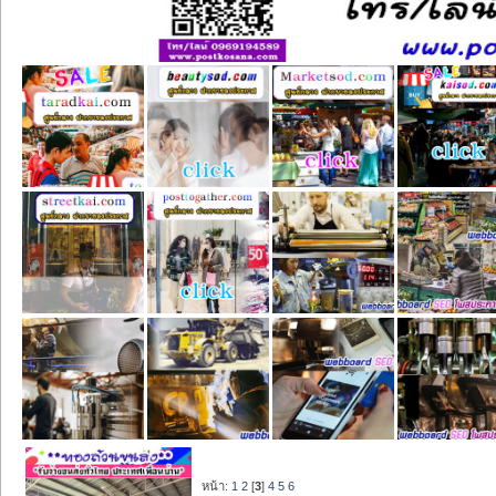
หน้า:
1
2
[
3
]
4
5
6