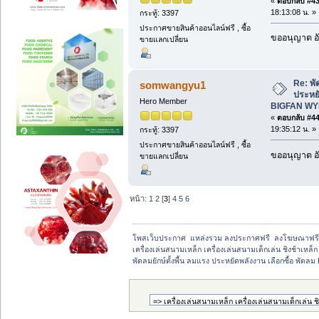
«
ตอบกลับ #43 
18:13:08 น. »
กระทู้: 3397
ประกาศขายสินค้าออนไลน์ฟรี , ซื้อ
ขออนุญาต อั
ขายแลกเปลี่ยน
Re: พั
somwangyu1
ประหยั
Hero Member
BIGFAN WY
«
ตอบกลับ #44 
19:35:12 น. »
กระทู้: 3397
ประกาศขายสินค้าออนไลน์ฟรี , ซื้อ
ขออนุญาต อั
ขายแลกเปลี่ยน
หน้า:
1
2
[
3
]
4
5
6
โพสเว็บประกาศ  แหล่งรวม ลงประกาศฟรี  ลงโฆษณาฟร
เครื่องเล่นสนามเหล็ก เครื่องเล่นสนามเด็กเล่น ชิงช้าเหล
พัดลมยักษ์ตั้งพื้น ลมแรง ประหยัดพลังงาน เลือกซื้อ พั