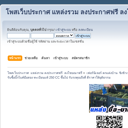
โพสเว็บประกาศ แหล่งรวม ลงประกาศฟรี ล
ยินดีต้อนรับคุณ,
บุคคลทั่วไป
กรุณา
เข้าสู่ระบบ
หรือ
ลงทะเบียน
เข้าสู่ระบบด้วยชื่อผู้ใช้ รหัสผ่าน และระยะเวลาในเซสชั่น
หน้าแรก
ช่วยเหลือ
ค้นหา
เข้าสู่ระบบ
สมัครสมาชิก
โพสเว็บประกาศ  แหล่งรวม ลงประกาศฟรี  ลงโฆษณาฟรี
»
เฟอร์นิเจอร์ ตกแต่งบ้าน  ชิงช้า
รับซื้อบิ๊กไบค์มือสอง ทะเบียนแท้ 250 CC ขึ้นไป รับรถคุณถึงที่ ตีราคาให้ยุติธรรม