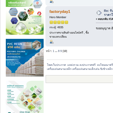
Re: รั
factoryday1
ราคาให
Hero Member
«
ตอบกลับ #144
กระทู้: 4935
ขออนุญาต อั
ประกาศขายสินค้าออนไลน์ฟรี , ซื้อ
ขายแลกเปลี่ยน
หน้า:
1
...
8
9
[
10
]
โพสเว็บประกาศ  แหล่งรวม ลงประกาศฟรี  ลงโฆษณาฟร
เครื่องเล่นสนามเหล็ก เครื่องเล่นสนามเด็กเล่น ชิงช้าเหล