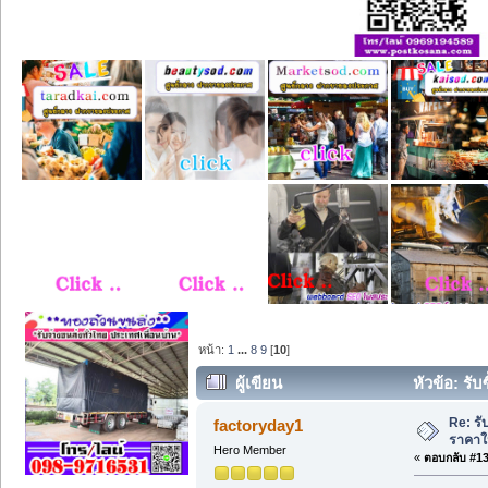
หน้า:
1
...
8
9
[
10
]
ผู้เขียน
หัวข้อ: รับ
Re: รั
factoryday1
ราคาให
Hero Member
«
ตอบกลับ #135