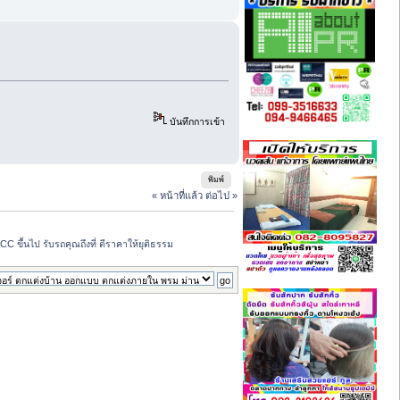
บันทึกการเข้า
พิมพ์
« หน้าที่แล้ว
ต่อไป »
 CC ขึ้นไป รับรถคุณถึงที่ ตีราคาให้ยุติธรรม