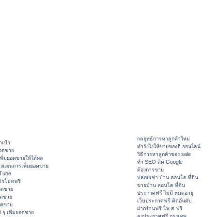
กลยุทธ์การหาลูกค้าใหม่
าเป้า
ทํายังไงให้ขายของดี ออนไลน์
ยอดขาย
วิธีการหาลูกค้าของ sale
ิ่มยอดขายให้ได้ผล
ทำ SEO ติด Google
างแผนการเพิ่มยอดขาย
ต้องการขาย
ouTube
ปล่อยเช่า บ้าน คอนโด ที่ดิน
ปรโมทฟรี
ขายบ้าน คอนโด ที่ดิน
อดขาย
ประกาศฟรี ไม่มี หมดอายุ
อดขาย
เว็บประกาศฟรี ติดอันดับ
ยอดขาย
ฝากร้านฟรี โพ ส ฟรี
 ๆ เพิ่มยอดขาย
ลงประกาศฟรี กรุงเทพ