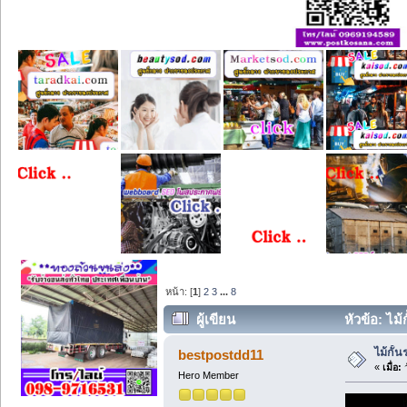
หน้า: [
1
]
2
3
...
8
ผู้เขียน
หัวข้อ: ไม
ไม้กั้
bestpostdd11
«
เมื่อ:
ว
Hero Member