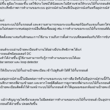
รณ์ขึ้น ดูมีอะไรเยอะขึ้น แต่ใช้ประโยชน์ได้น้อยและไม่มีส่วนช่วยให้ระบบไม้กั้นรถยนต์ท
ประสิทธิภาพการทำงานของระบบ อุปกรณ์ส่วนไหนที่เป็นอุปกรณ์เสริมหรืออุปกรณ์ส่วนเพ
้แก่
ถของระบบไม้กั้นรถยนต์ และความสามารถของระบบเซ็นเซอร์ป้องกันแขนกั้นตกใส่
่ส่งผลกระทบต่ออุปกรณ์อื่นที่ต่อเชื่อมอยู่ เช่น การทำงานของระบบไม้กั้นรถยนต
้งเหมาะสมกับลักษณะการใช้งาน รวมถึงการตั้งค่าระบบที่สอดคล้องกับวิถีการขับขี่ข
นรถยนต์ระบบอ่านป้ายทะเบียนทำงานได้อย่างมีประสิทธิภาพ ได้แก่
ั้นรถยนต์ชนิดมอเตอร์ DC
นทำได้ง่ายขึ้น ผู้ใช้งานสามารถรับรู้การทำงานของระบบได้เอง
dar sensor และ loop detector
้เป็นระบบไม้กั้นอ่านป้ายทะเบียน เข้าไปดูสินค้าได้ที่ ไม้กั้นรถยนต์
่อุปกรณ์ส่วนนี้ไม่มีผลต่อการทำงานของระบบ กล่าวคือ มีหรือไม่มีอุปกรณ์ส่วนนี้ก็ได้ แ
อบันทึกภาพรถที่ผ่านเข้าออก และหากโจทย์คือต้องการดูภาพรถที่ผ่านระบบไม้กั้นรถยนต์
นป้ายทะเบียนติดตั้งไว้ด้านหน้าระบบไม้กั้นรถยนต์ ทำให้มุมมองของกล้องอ่านป้ายทะเ
 แม้ว่าสัญญาณไฟเขียวแดงจะไม่มีผลต่อการทำงานของระบบไม้กั้นรถยนต์ เป็นอุปกรณ์ที่
นต์ได้ง่ายขึ้น ปลอดภัยขึ้น