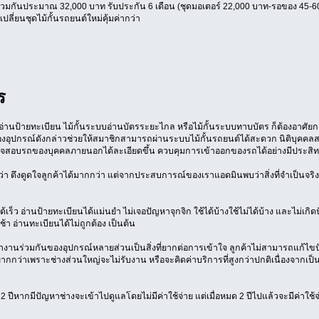
ลค่ารวมกันประมาณ 32,000 บาท รับประกัน 6 เดือน (ชุดมอเตอร์ 22,000 บาท-รอของ 45-60
่ยนชุดไม้กั้นรถยนต์ใหม่คุ้มค่ากว่า
ร
อ่านป้ายทะเบียน ไม้กั้นระบบอ่านบัตรระยะไกล หรือไม้กั้นระบบทาบบัตร ก็ต้องอาศัย
ของอุปกรณ์ดังกล่าวช่วยให้สมาชิกสามารถผ่านระบบไม้กั้นรถยนต์ได้สะดวก นิติบุคค
ตรวจสอบรถของบุคคลภายนอกได้ละเอียดขึ้น ควบคุมการเข้าออกของรถได้อย่างมีประสิ
า ดึงดูดใจลูกค้าได้มากกว่า แต่จากประสบการณ์ของเราแอดมินพบว่าสิ่งที่จำเป็นจริงๆ
เร็ว อ่านป้ายทะเบียนได้แม่นยำ ไม่เจอปัญหาจุกจิก ใช้ได้บ้างใช้ไม่ได้บ้าง และไม่เ
า อ่านทะเบียนได้ไม่ถูกต้อง เป็นต้น
งานร่วมกันของอุปกรณ์หลายส่วนเป็นสิ่งที่ยากต่อการเข้าใจ ลูกค้าไม่สามารถแก้ไขป
ยุ่งยากกว่าเพราะช่างส่วนใหญ่จะไม่รับงาน หรือจะคิดค่าบริการที่สูงกว่าปกติเนื่องจากเป็นส
ปีหากมีปัญหาช่างจะเข้าไปดูแลโดยไม่มีค่าใช้จ่าย แต่เมื่อหมด 2 ปีไปแล้วจะมีค่าใช้จ