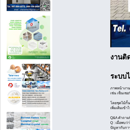
งานติด
ระบบไม
ภาพหน้างานช
เช่น เซ็นเซอ
โดยชุดไม้กั้น
เพิ่มเติมเข้า
Q&A คำถามที
Q : เมื่อพบว
ปัญหากับการ