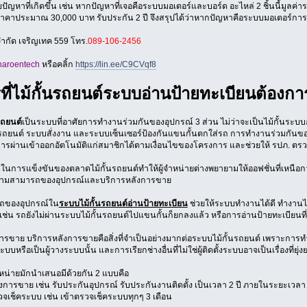
่กับปัญหาที่เกิดขึ้น เช่น หากปัญหาที่เจอคือระบบมอเตอร์และบอร์ด อะไหล่ 2 ชิ้นนี้มู
าคาประมาณ 30,000 บาท รับประกัน 2 ปี จึงสรุปได้ว่าหากปัญหาคือระบบมอเตอร์การเปลี
จำกัด เจริญเทค 559 โทร.
089-106-2456
aroentech
หรือคลิ้ก
https://lin.ee/C9CVqf8
ที่ไม้กั้นรถยนต์ระบบอ่านป้ายทะเบียนต้องกา
รถยนต์
เป็นระบบที่อาศัยการทำงานร่วมกันของอุปกรณ์ 3 ส่วน ไม่ว่าจะเป็นไม้กั้นระบบ
ั้นรถยนต์ ระบบสั่งงาน และระบบเซ็นเซอร์ป้องกันแขนกั้นตกใส่รถ การทำงานร่วมกัน
ธิการผ่านเข้าออกอัตโนมัติแก่สมาชิกได้ตามเงื่อนไขของโครงการ และช่วยให้ รปภ. 
ในการแข็งขันของตลาดไม้กั้นรถยนต์ทำให้ผู้จำหน่ายต่างพยายามให้ออฟชั่นที่เหนือกว่
ความสามารถของอุปกรณ์และบริการหลังการขาย
ถของอุปกรณ์ใน
ระบบไม้กั้นรถยนต์อ่านป้ายทะเบียน
ช่วยให้ระบบทำงานได้ดี ทำงานได้
ช่น รถยังไม่ผ่านระบบไม้กั้นรถยนต์ไปแขนกั้นก็ยกลงแล้ว หรือการอ่านป้ายทะเบียนที่ช้
ารขาย บริการหลังการขายคือสิ่งที่จำเป็นอย่างมากต่อระบบไม้กั้นรถยนต์ เพราะการทำ
ระบบหรือเป็นผู้วางระบบนั้น และการเรียกช่างอื่นที่ไม่ใช่ผู้ติดตั้งระบบอาจเป็นเรื่องที่
จำหน่ายมักนำเสนอมีด้วยกัน 2 แบบคือ
งการขาย เช่น รับประกันอุปกรณ์ รับประกันงานติดตั้ง เป็นเวลา 2 ปี ภายในระยะเวลา 2 
วจเช็คระบบ เช่น เข้าตรวจเช็คระบบทุกๆ 3 เดือน