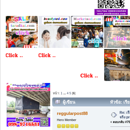
หน้า:
1
...
4
5
[
6
]
ผู้เขียน
หัวข้อ: เรี
Re: เร
reggularpost88
จริง 
Hero Member
«
ตอบกลับ #75 