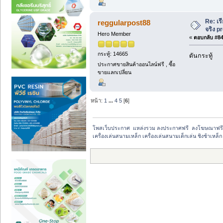
Re: เร
reggularpost88
จริง 
Hero Member
«
ตอบกลับ #84 
กระทู้: 14665
ดันกระทู้
ประกาศขายสินค้าออนไลน์ฟรี , ซื้อ
ขายแลกเปลี่ยน
หน้า:
1
...
4
5
[
6
]
โพสเว็บประกาศ  แหล่งรวม ลงประกาศฟรี  ลงโฆษณาฟร
เครื่องเล่นสนามเหล็ก เครื่องเล่นสนามเด็กเล่น ชิงช้าเหล