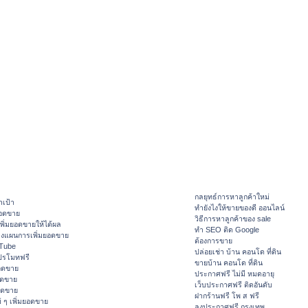
กลยุทธ์การหาลูกค้าใหม่
าเป้า
ทํายังไงให้ขายของดี ออนไลน์
ยอดขาย
วิธีการหาลูกค้าของ sale
ิ่มยอดขายให้ได้ผล
ทำ SEO ติด Google
างแผนการเพิ่มยอดขาย
ต้องการขาย
ouTube
ปล่อยเช่า บ้าน คอนโด ที่ดิน
ปรโมทฟรี
ขายบ้าน คอนโด ที่ดิน
อดขาย
ประกาศฟรี ไม่มี หมดอายุ
อดขาย
เว็บประกาศฟรี ติดอันดับ
ยอดขาย
ฝากร้านฟรี โพ ส ฟรี
 ๆ เพิ่มยอดขาย
ลงประกาศฟรี กรุงเทพ