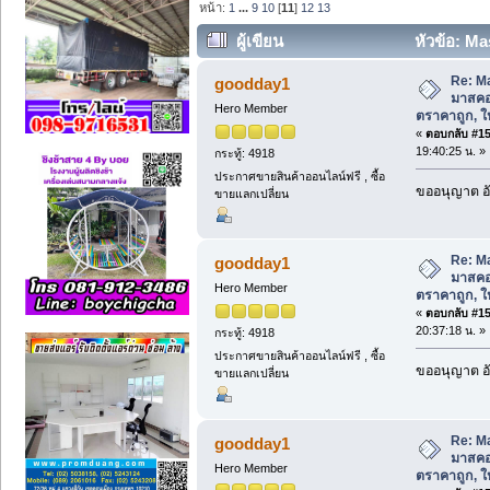
หน้า:
1
...
9
10
[
11
]
12
13
ผู้เขียน
หัวข้อ: M
ตราคาถูก, ให้เช่า, ซ่อม, ซัก (อ่าน 19307 
Re: M
goodday1
มาสคอ
Hero Member
ตราคาถูก, ให้
«
ตอบกลับ #150
19:40:25 น. »
กระทู้: 4918
ประกาศขายสินค้าออนไลน์ฟรี , ซื้อ
ขออนุญาต อั
ขายแลกเปลี่ยน
Re: M
goodday1
มาสคอ
Hero Member
ตราคาถูก, ให้
«
ตอบกลับ #151
20:37:18 น. »
กระทู้: 4918
ประกาศขายสินค้าออนไลน์ฟรี , ซื้อ
ขออนุญาต อั
ขายแลกเปลี่ยน
Re: M
goodday1
มาสคอ
Hero Member
ตราคาถูก, ให้