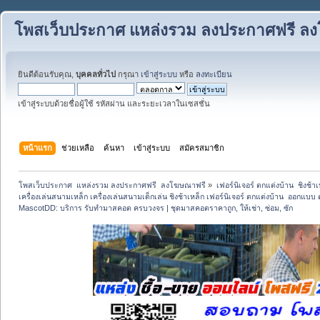
โพสเว็บประกาศ แหล่งรวม ลงประกาศฟรี ล
ยินดีต้อนรับคุณ,
บุคคลทั่วไป
กรุณา
เข้าสู่ระบบ
หรือ
ลงทะเบียน
เข้าสู่ระบบด้วยชื่อผู้ใช้ รหัสผ่าน และระยะเวลาในเซสชั่น
หน้าแรก
ช่วยเหลือ
ค้นหา
เข้าสู่ระบบ
สมัครสมาชิก
โพสเว็บประกาศ  แหล่งรวม ลงประกาศฟรี  ลงโฆษณาฟรี
»
เฟอร์นิเจอร์ ตกแต่งบ้าน  ชิงช้า
เครื่องเล่นสนามเหล็ก เครื่องเล่นสนามเด็กเล่น ชิงช้าเหล็ก เฟอร์นิเจอร์ ตกแต่งบ้าน  ออกแบ
MascotDD: บริการ รับทำมาสคอต ครบวงจร | ชุดมาสคอตราคาถูก, ให้เช่า, ซ่อม, ซัก