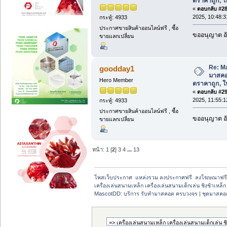
ตราคาถูก, ให้
«
ตอบกลับ #28 
2025, 10:48:3
กระทู้: 4933
ประกาศขายสินค้าออนไลน์ฟรี , ซื้อ
ขออนุญาต อั
ขายแลกเปลี่ยน
Re: M
goodday1
มาสคอ
Hero Member
ตราคาถูก, ให้
«
ตอบกลับ #29 
2025, 11:55:1
กระทู้: 4933
ประกาศขายสินค้าออนไลน์ฟรี , ซื้อ
ขออนุญาต อั
ขายแลกเปลี่ยน
หน้า:
1
[
2
]
3
4
...
13
โพสเว็บประกาศ  แหล่งรวม ลงประกาศฟรี  ลงโฆษณาฟร
เครื่องเล่นสนามเหล็ก เครื่องเล่นสนามเด็กเล่น ชิงช้าเหล
MascotDD: บริการ รับทำมาสคอต ครบวงจร | ชุดมาสคอตราค