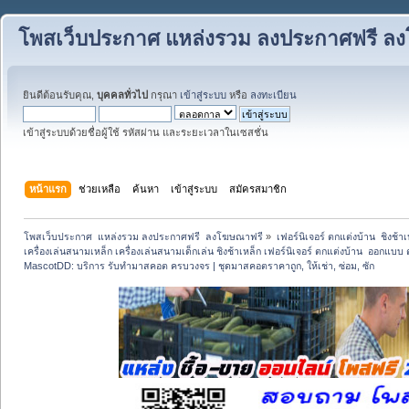
โพสเว็บประกาศ แหล่งรวม ลงประกาศฟรี ล
ยินดีต้อนรับคุณ,
บุคคลทั่วไป
กรุณา
เข้าสู่ระบบ
หรือ
ลงทะเบียน
เข้าสู่ระบบด้วยชื่อผู้ใช้ รหัสผ่าน และระยะเวลาในเซสชั่น
หน้าแรก
ช่วยเหลือ
ค้นหา
เข้าสู่ระบบ
สมัครสมาชิก
โพสเว็บประกาศ  แหล่งรวม ลงประกาศฟรี  ลงโฆษณาฟรี
»
เฟอร์นิเจอร์ ตกแต่งบ้าน  ชิงช้า
เครื่องเล่นสนามเหล็ก เครื่องเล่นสนามเด็กเล่น ชิงช้าเหล็ก เฟอร์นิเจอร์ ตกแต่งบ้าน  ออกแบ
MascotDD: บริการ รับทำมาสคอต ครบวงจร | ชุดมาสคอตราคาถูก, ให้เช่า, ซ่อม, ซัก