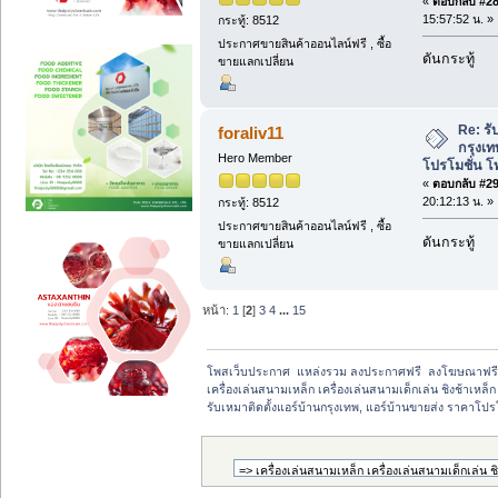
«
ตอบกลับ #28 
15:57:52 น. »
กระทู้: 8512
ประกาศขายสินค้าออนไลน์ฟรี , ซื้อ
ดันกระทู้
ขายแลกเปลี่ยน
Re: รั
foraliv11
กรุงเท
Hero Member
โปรโมชั่น โ
«
ตอบกลับ #29 
20:12:13 น. »
กระทู้: 8512
ประกาศขายสินค้าออนไลน์ฟรี , ซื้อ
ดันกระทู้
ขายแลกเปลี่ยน
หน้า:
1
[
2
]
3
4
...
15
โพสเว็บประกาศ  แหล่งรวม ลงประกาศฟรี  ลงโฆษณาฟร
เครื่องเล่นสนามเหล็ก เครื่องเล่นสนามเด็กเล่น ชิงช้าเหล
รับเหมาติดตั้งแอร์บ้านกรุงเทพ, แอร์บ้านขายส่ง ราคาโป