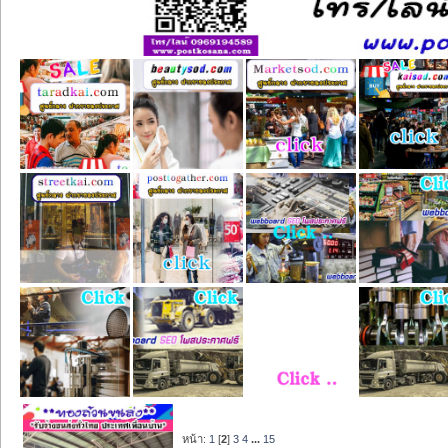
หน้า:
1
[
2
]
3
4
...
15