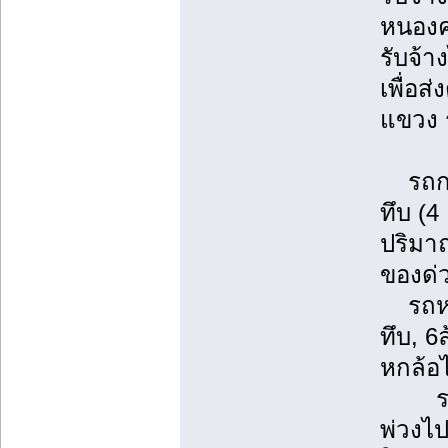
หนองคา
รับจ้า
เพื่อส
แขวง 
รถกระ
ทึบ (4
ปริมา
ของด่
รถหกล้
ทึบ, 6
หกล้อ
รถพ่ว
พ่วงไ