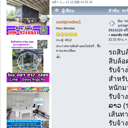
หน้า:
1
...
11
12
[
13
]
14
15
16
ผู้เขียน
หัวข้อ: รถ
8924228 หรือ 098-9716531. (อ่าน 24755 
Re: รถ
coolprodee1
บรรทุก
Hero Member
8924228 หรื
«
ตอบกลับ #180
21:31:43 น. »
กระทู้: 4512
ประกาศขายสินค้าออนไลน์ฟรี , ซื้อ
รถสิบล
ขายแลกเปลี่ยน
สิบล้อ
รับจ้
สำหรับ
หนักม
รับจ้า
ລາວ (
เส้นทา
รับจ้า