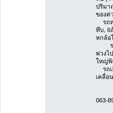
ปริมา
ของด่
รถหกล้
ทึบ, 6
หกล้อ
รถพ่ว
พ่วงไ
ใหญ่พ
รถเฮี
เคลื่อ
063-8