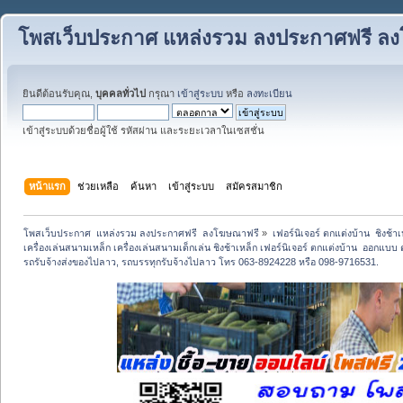
โพสเว็บประกาศ แหล่งรวม ลงประกาศฟรี ล
ยินดีต้อนรับคุณ,
บุคคลทั่วไป
กรุณา
เข้าสู่ระบบ
หรือ
ลงทะเบียน
เข้าสู่ระบบด้วยชื่อผู้ใช้ รหัสผ่าน และระยะเวลาในเซสชั่น
หน้าแรก
ช่วยเหลือ
ค้นหา
เข้าสู่ระบบ
สมัครสมาชิก
โพสเว็บประกาศ  แหล่งรวม ลงประกาศฟรี  ลงโฆษณาฟรี
»
เฟอร์นิเจอร์ ตกแต่งบ้าน  ชิงช้า
เครื่องเล่นสนามเหล็ก เครื่องเล่นสนามเด็กเล่น ชิงช้าเหล็ก เฟอร์นิเจอร์ ตกแต่งบ้าน  ออกแบ
รถรับจ้างส่งของไปลาว, รถบรรทุกรับจ้างไปลาว โทร 063-8924228 หรือ 098-9716531.