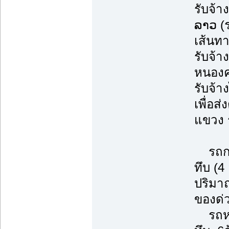
รับจ้า
ລາວ (
เส้นทา
รับจ้า
หนองคา
รับจ้า
เพื่อส
แขวง 
รถกระ
ทึบ (4
ปริมา
ของด่
รถหกล้