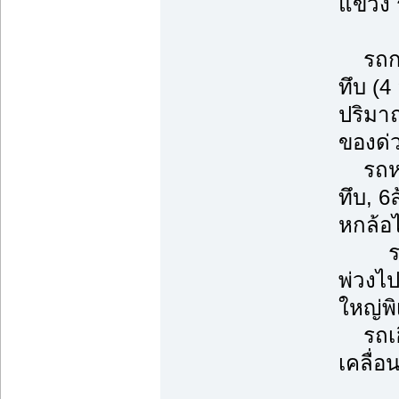
แขวง 
รถกระ
ทึบ (4
ปริมา
ของด่
รถหกล้
ทึบ, 6
หกล้อ
รถพ่ว
พ่วงไ
ใหญ่พ
รถเฮี
เคลื่อ