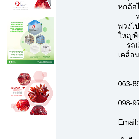
หกล้อ
รถพ่ว
พ่วงไ
ใหญ่พ
รถเฮี
เคลื่อ
063-8
098-9
Email