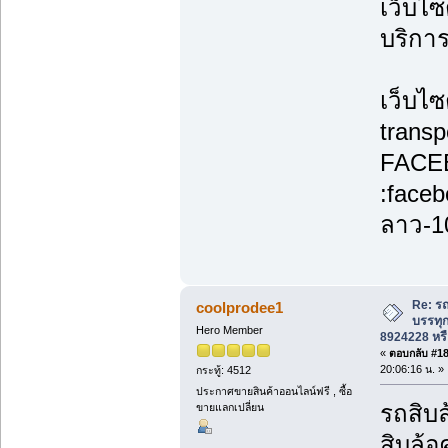
เว็บไซ
บริกา
เว็บไซ
transp
FACE
:face
ลาว-1
Re: รถ
coolprodee1
บรรทุก
Hero Member
8924228 หรื
«
ตอบกลับ #182
20:06:16 น. »
กระทู้: 4512
ประกาศขายสินค้าออนไลน์ฟรี , ซื้อ
รถสิบล
ขายแลกเปลี่ยน
สิบล้อ