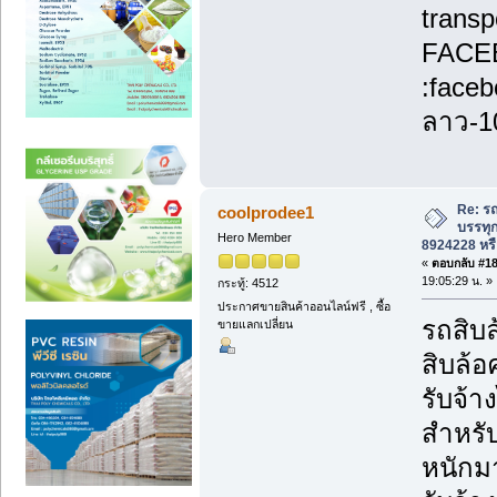
transp
FACE
:face
ลาว-1
Re: รถ
coolprodee1
บรรทุก
Hero Member
8924228 หรื
«
ตอบกลับ #181
19:05:29 น. »
กระทู้: 4512
ประกาศขายสินค้าออนไลน์ฟรี , ซื้อ
รถสิบล
ขายแลกเปลี่ยน
สิบล้อ
รับจ้
สำหรับ
หนักม