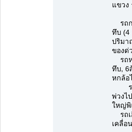
แขวง 
รถกระ
ทึบ (4
ปริมา
ของด่
รถหกล้
ทึบ, 6
หกล้อ
รถพ่ว
พ่วงไ
ใหญ่พ
รถเฮี
เคลื่อ