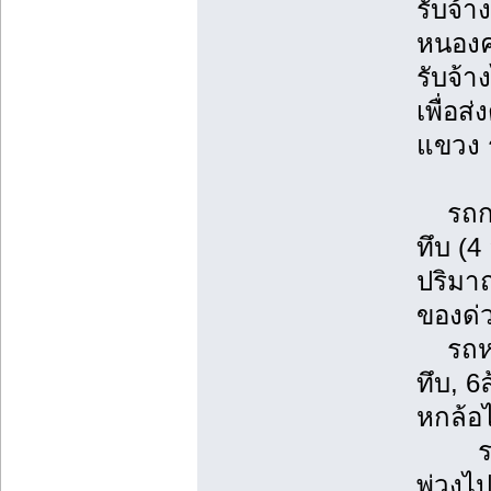
รับจ้า
หนองคา
รับจ้า
เพื่อส
แขวง 
รถกระ
ทึบ (4
ปริมา
ของด่
รถหกล้
ทึบ, 6
หกล้อ
รถพ่ว
พ่วงไ