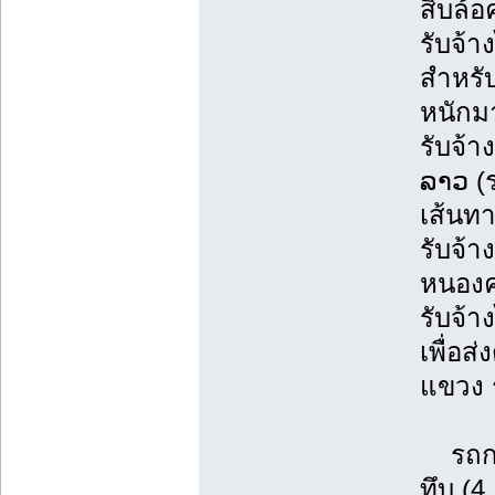
สิบล้อ
รับจ้
สำหรับ
หนักม
รับจ้า
ລາວ (
เส้นทา
รับจ้า
หนองคา
รับจ้า
เพื่อส
แขวง 
รถกระ
ทึบ (4