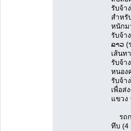
รับจ้
สำหรับ
หนักม
รับจ้า
ລາວ (
เส้นทา
รับจ้า
หนองคา
รับจ้า
เพื่อส
แขวง 
รถกระ
ทึบ (4