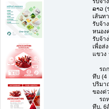
รับจ้า
ລາວ (
เส้นทา
รับจ้า
หนองคา
รับจ้า
เพื่อส
แขวง 
รถกระ
ทึบ (4
ปริมา
ของด่
รถหกล้
ทึบ, 6