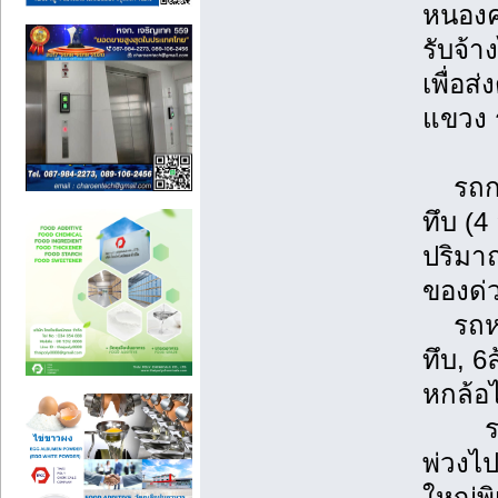
หนองคา
รับจ้า
เพื่อส
แขวง 
รถกระ
ทึบ (4
ปริมา
ของด่
รถหกล้
ทึบ, 6
หกล้อ
รถพ่ว
พ่วงไ
ใหญ่พ