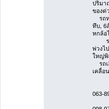
ปริมา
ของด่
รถหกล้
ทึบ, 6
หกล้อ
รถพ่ว
พ่วงไ
ใหญ่พ
รถเฮี
เคลื่อ
063-8
098-9