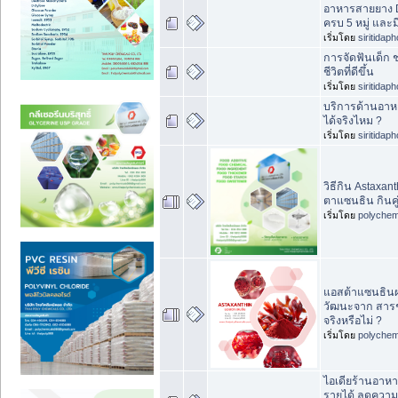
อาหารสายยาง D
ครบ 5 หมู่ และม
เริ่มโดย
siritidap
การจัดฟันเด็ก 
ชีวิตที่ดีขึ้น
เริ่มโดย
siritidap
บริการด้านอาหา
ได้จริงไหม ?
เริ่มโดย
siritidap
วิธีกิน Astaxan
ตาแซนธิน กินคู่
เริ่มโดย
polychem
แอสต้าแซนธินผ
วัฒนะจาก สารช
จริงหรือไม่ ?
เริ่มโดย
polychem
ไอเดียร้านอาหา
รายได้ ลดความเ