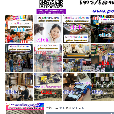
หน้า:
1
...
39
40
[
41
]
42
43
...
56