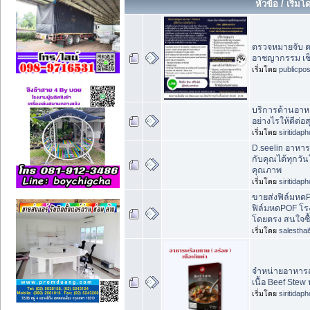
หัวข้อ
/
เริ่มโ
ตรวจหมายจับ ต
อาชญากรรม เช็ค
เริ่มโดย
publicpo
บริการด้านอาห
อย่างไรให้ดีต่อ
เริ่มโดย
siritidap
D.seelin อาหาร
กับคุณได้ทุกวั
คุณภาพ
เริ่มโดย
siritidap
ขายส่งฟิล์มหด
ฟิล์มหดPOF โร
โดยตรง สนใจซื
เริ่มโดย
salesthai
จำหน่ายอาหารสำ
เนื้อ Beef Stew
เริ่มโดย
siritidap