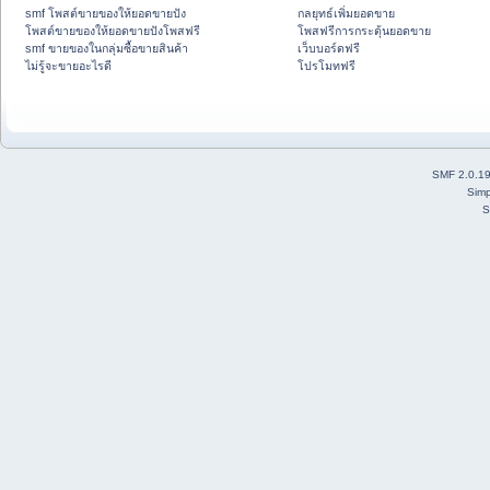
smf โพสต์ขายของให้ยอดขายปัง
กลยุทธ์เพิ่มยอดขาย
โพสต์ขายของให้ยอดขายปังโพสฟรี
โพสฟรีการกระตุ้นยอดขาย
smf ขายของในกลุ่มซื้อขายสินค้า
เว็บบอร์ดฟรี
ไม่รู้จะขายอะไรดี
โปรโมทฟรี
SMF 2.0.1
Simp
S