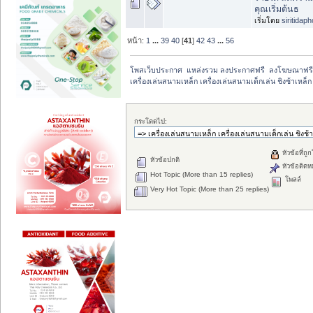
คุณเริ่มต้นธ
เริ่มโดย
siritidap
หน้า:
1
...
39
40
[
41
]
42
43
...
56
โพสเว็บประกาศ  แหล่งรวม ลงประกาศฟรี  ลงโฆษณาฟร
เครื่องเล่นสนามเหล็ก เครื่องเล่นสนามเด็กเล่น ชิงช้าเหล
กระโดดไป:
หัวข้อที่ถู
หัวข้อปกติ
หัวข้อติดห
Hot Topic (More than 15 replies)
โพลล์
Very Hot Topic (More than 25 replies)