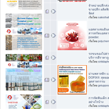
จำหน่ายปลีกส่ง
ขายปลีก ผลิตฟิ
จัดส่
เริ่มโดย
salesthai
แอสตาแซนธินผ
สารสกัดแอสตาแ
powder.
เริ่มโดย
polychem
รถขนของไปต่าง
บริการดีราคาถูก
เริ่มโดย
siritidap
ม่านพลาสติก แล
DOFIX®: สุดยอ
อุตสาหกรรม
เริ่มโดย
getuppos
การจัดฟันเด็ก 
อย่างไรบ้าง
เริ่มโดย
siritidap