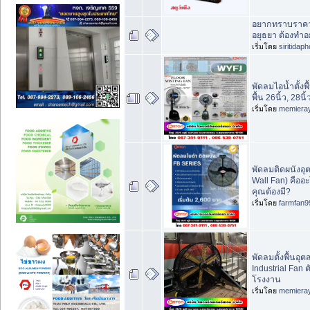
อยากทราบราคา 
อยุธยา ต้องทำอ
เริ่มโดย
siritidap
พัดลมไอน้ำตั้งพื
พื้น 26นิ้ว, 28นิ้
เริ่มโดย
memiera
พัดลมติดผนังอุ
Wall Fan) คือ
คุณต้องมี?
เริ่มโดย
farmfan9
พัดลมตั้งพื้นอ
Industrial Fan 
โรงงาน
เริ่มโดย
memiera