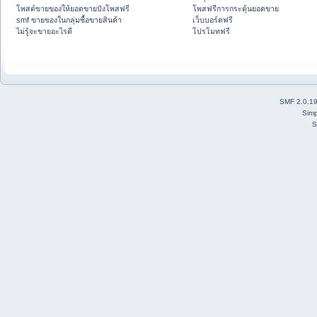
โพสต์ขายของให้ยอดขายปังโพสฟรี
โพสฟรีการกระตุ้นยอดขาย
smf ขายของในกลุ่มซื้อขายสินค้า
เว็บบอร์ดฟรี
ไม่รู้จะขายอะไรดี
โปรโมทฟรี
SMF 2.0.1
Simp
S