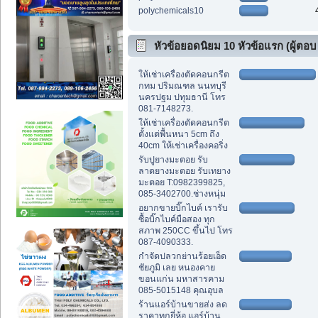
polychemicals10
หัวข้อยอดนิยม 10 หัวข้อแรก (ผู้ตอบ
สูงสุด)
ให้เช่าเครื่องตัดคอนกรีต
กทม ปริมณฑล นนทบุรี
นครปฐม ปทุมธานี โทร
081-7148273.
ให้เช่าเครื่องตัดคอนกรีต
ตั้งแต่พื้นหนา 5cm ถึง
40cm ให้เช่าเครื่องคอริ่ง
รับปูยางมะตอย รับ
ลาดยางมะตอย รับเทยาง
มะตอย T:0982399825,
085-3402700.ช่างหนุ่ม
อยากขายบิ๊กไบค์ เรารับ
ซื้อบิ๊กไบค์มือสอง ทุก
สภาพ 250CC ขึ้นไป โทร
087-4090333.
กำจัดปลวกย่านร้อยเอ็ด
ชัยภูมิ เลย หนองคาย
ขอนแก่น มหาสารคาม
085-5015148 คุณอุบล
ร้านแอร์บ้านขายส่ง ลด
ราคาทุกยี่ห้อ แอร์บ้าน