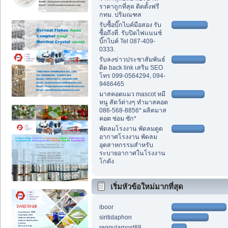
ราคาถูกที่สุด ติดตั้งฟรี
กทม. ปริมณฑล
รับซื้อบิ๊กไบค์มือสอง รับ
ซื้อถึงที่. รับปิดไฟแนนซ์
บิ๊กไบค์ Tel 087-409-
0333.
รับลงข่าวประชาสัมพันธ์
ติด back link เสริม SEO
โทร 099-0564294, 094-
9466465
มาสคอตแมว mascot หมี
หนู สัตว์ต่างๆ ทำมาสคอต
086-568-8856* ผลิตมาส
คอต ซ่อม ซัก*
พัดลมโรงงาน พัดลมดูด
อากาศโรงงาน พัดลม
อุตสาหกรรมสำหรับ
ระบายอากาศในโรงงาน
โกดัง
เริ่มหัวข้อใหม่มากที่สุด
iboor
siritidaphon
reggularpost88