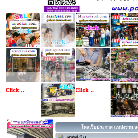
โพสเว็บประกาศ แหล่งรวม ลง
สถิติทั่วไป