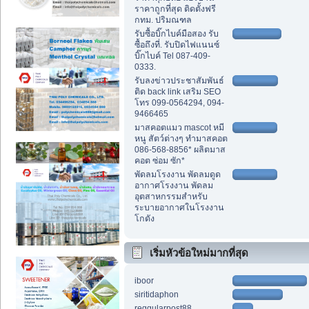
ราคาถูกที่สุด ติดตั้งฟรี
กทม. ปริมณฑล
รับซื้อบิ๊กไบค์มือสอง รับ
ซื้อถึงที่. รับปิดไฟแนนซ์
บิ๊กไบค์ Tel 087-409-
0333.
รับลงข่าวประชาสัมพันธ์
ติด back link เสริม SEO
โทร 099-0564294, 094-
9466465
มาสคอตแมว mascot หมี
หนู สัตว์ต่างๆ ทำมาสคอต
086-568-8856* ผลิตมาส
คอต ซ่อม ซัก*
พัดลมโรงงาน พัดลมดูด
อากาศโรงงาน พัดลม
อุตสาหกรรมสำหรับ
ระบายอากาศในโรงงาน
โกดัง
เริ่มหัวข้อใหม่มากที่สุด
iboor
siritidaphon
reggularpost88