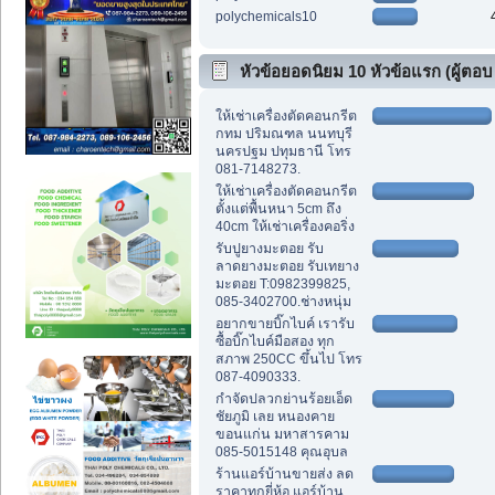
polychemicals10
หัวข้อยอดนิยม 10 หัวข้อแรก (ผู้ตอบ
สูงสุด)
ให้เช่าเครื่องตัดคอนกรีต
กทม ปริมณฑล นนทบุรี
นครปฐม ปทุมธานี โทร
081-7148273.
ให้เช่าเครื่องตัดคอนกรีต
ตั้งแต่พื้นหนา 5cm ถึง
40cm ให้เช่าเครื่องคอริ่ง
รับปูยางมะตอย รับ
ลาดยางมะตอย รับเทยาง
มะตอย T:0982399825,
085-3402700.ช่างหนุ่ม
อยากขายบิ๊กไบค์ เรารับ
ซื้อบิ๊กไบค์มือสอง ทุก
สภาพ 250CC ขึ้นไป โทร
087-4090333.
กำจัดปลวกย่านร้อยเอ็ด
ชัยภูมิ เลย หนองคาย
ขอนแก่น มหาสารคาม
085-5015148 คุณอุบล
ร้านแอร์บ้านขายส่ง ลด
ราคาทุกยี่ห้อ แอร์บ้าน