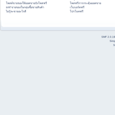
โพสต์ขายของให้ยอดขายปังโพสฟรี
โพสฟรีการกระตุ้นยอดขาย
smf ขายของในกลุ่มซื้อขายสินค้า
เว็บบอร์ดฟรี
ไม่รู้จะขายอะไรดี
โปรโมทฟรี
SMF 2.0.1
Simp
S