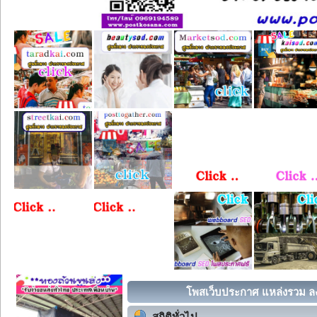
โพสเว็บประกาศ แหล่งรวม ลง
สถิติทั่วไป