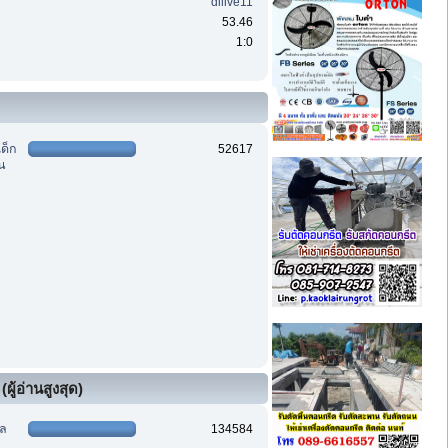
dilive11
53.46
1:0
เด็ก
52617
าน
ผู้อ่านสูงสุด)
ฑล
134584