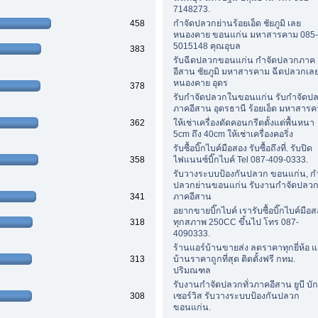
7148273.
458
กำจัดปลวกย่านร้อยเอ็ด ชัยภูมิ เลย
หนองคาย ขอนแก่น มหาสารคาม 085-
5015148 คุณอุบล
383
รับฉีดปลวกขอนแก่น กำจัดปลวกภาค
อีสาน ชัยภูมิ มหาสารคาม ฉีดปลวกเล
หนองคาย อุดร
378
รับกำจัดปลวกในขอนแก่น รับกำจัดป
ภาคอีสาน อุดรธานี ร้อยเอ็ด มหาสารค
362
ให้เช่าเครื่องตัดคอนกรีตตั้งแต่พื้นหนา
5cm ถึง 40cm ให้เช่าเครื่องคอริ่ง
รับซื้อบิ๊กไบค์มือสอง รับซื้อถึงที่. รับปิด
358
ไฟแนนซ์บิ๊กไบค์ Tel 087-409-0333.
รับวางระบบป้องกันปลวก ขอนแก่น, ก
ปลวกย่านขอนแก่น รับงานกำจัดปลวกท
341
ภาคอีสาน
อยากขายบิ๊กไบค์ เรารับซื้อบิ๊กไบค์มือ
318
ทุกสภาพ 250CC ขึ้นไป โทร 087-
4090333.
ร้านแอร์บ้านขายส่ง ลดราคาทุกยี่ห้อ แ
313
บ้านราคาถูกที่สุด ติดตั้งฟรี กทม.
ปริมณฑล
รับงานกำจัดปลวกทั่วภาคอีสาน ยูบี บัก
308
เซอร์วิส รับวางระบบป้องกันปลวก
ขอนแก่น.