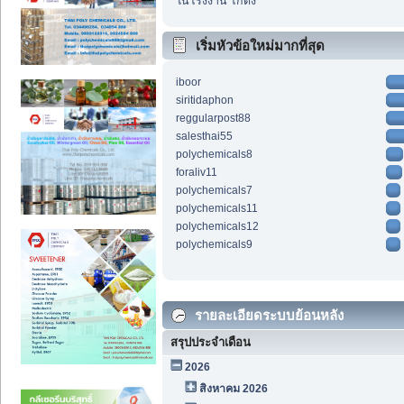
ในโรงงาน โกดัง
เริ่มหัวข้อใหม่มากที่สุด
iboor
siritidaphon
reggularpost88
salesthai55
polychemicals8
foraliv11
polychemicals7
polychemicals11
polychemicals12
polychemicals9
รายละเอียดระบบย้อนหลัง
สรุปประจำเดือน
2026
สิงหาคม 2026