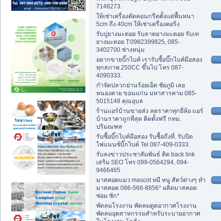
7148273.
ให้เช่าเครื่องตัดคอนกรีตตั้งแต่พื้นหนา
5cm ถึง 40cm ให้เช่าเครื่องคอริ่ง
รับปูยางมะตอย รับลาดยางมะตอย รับเท
ยางมะตอย T:0982399825, 085-
3402700.ช่างหนุ่ม
อยากขายบิ๊กไบค์ เรารับซื้อบิ๊กไบค์มือสอง
ทุกสภาพ 250CC ขึ้นไป โทร 087-
4090333.
กำจัดปลวกย่านร้อยเอ็ด ชัยภูมิ เลย
หนองคาย ขอนแก่น มหาสารคาม 085-
5015148 คุณอุบล
ร้านแอร์บ้านขายส่ง ลดราคาทุกยี่ห้อ แอร์
บ้านราคาถูกที่สุด ติดตั้งฟรี กทม.
ปริมณฑล
รับซื้อบิ๊กไบค์มือสอง รับซื้อถึงที่. รับปิด
ไฟแนนซ์บิ๊กไบค์ Tel 087-409-0333.
รับลงข่าวประชาสัมพันธ์ ติด back link
เสริม SEO โทร 099-0564294, 094-
9466465
มาสคอตแมว mascot หมี หนู สัตว์ต่างๆ ทำ
มาสคอต 086-568-8856* ผลิตมาสคอต
ซ่อม ซัก*
พัดลมโรงงาน พัดลมดูดอากาศโรงงาน
พัดลมอุตสาหกรรมสำหรับระบายอากาศ