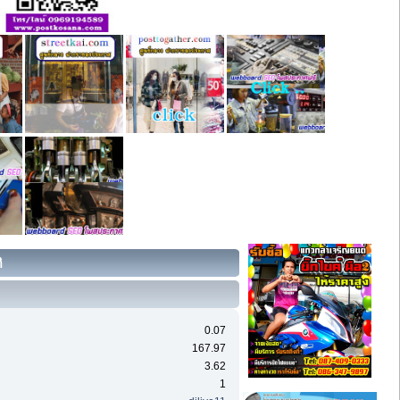
ิ
0.07
167.97
3.62
1