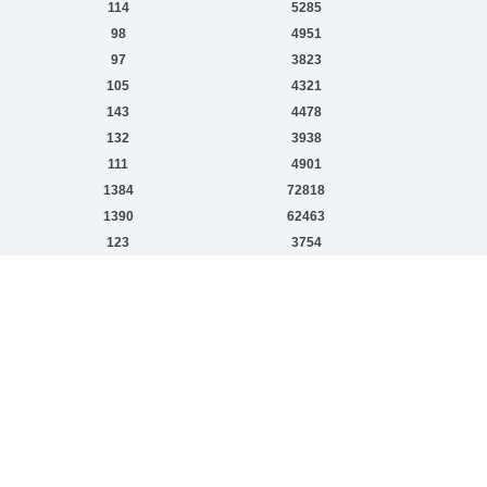
114
5285
98
4951
97
3823
105
4321
143
4478
132
3938
111
4901
1384
72818
1390
62463
123
3754