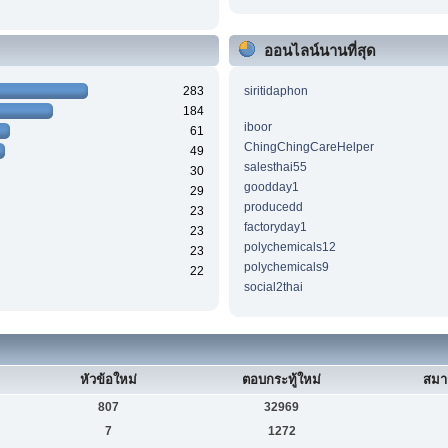
ออนไลน์นานที่สุด
283
siritidaphon
184
iboor
61
ChingChingCareHelper
49
salesthai55
30
goodday1
29
producedd
23
factoryday1
23
polychemicals12
23
polychemicals9
22
social2thai
หัวข้อใหม่
ตอบกระทู้ใหม่
สมา
807
32969
7
1272