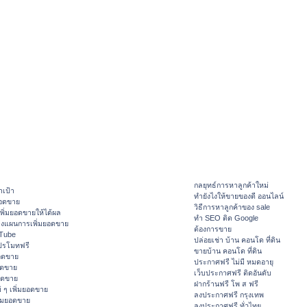
กลยุทธ์การหาลูกค้าใหม่
าเป้า
ทํายังไงให้ขายของดี ออนไลน์
ยอดขาย
วิธีการหาลูกค้าของ sale
ิ่มยอดขายให้ได้ผล
ทำ SEO ติด Google
างแผนการเพิ่มยอดขาย
ต้องการขาย
ouTube
ปล่อยเช่า บ้าน คอนโด ที่ดิน
ปรโมทฟรี
ขายบ้าน คอนโด ที่ดิน
อดขาย
ประกาศฟรี ไม่มี หมดอายุ
อดขาย
เว็บประกาศฟรี ติดอันดับ
ยอดขาย
ฝากร้านฟรี โพ ส ฟรี
 ๆ เพิ่มยอดขาย
ลงประกาศฟรี กรุงเทพ
ิ่มยอดขาย
ลงประกาศฟรี ทั่วไทย