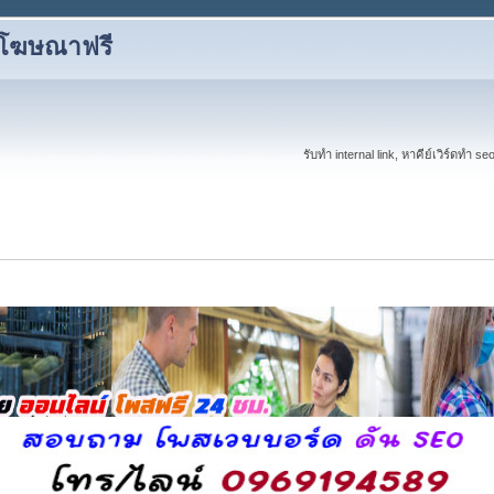
งโฆษณาฟรี
รับทำ internal link, หาคีย์เวิร์ดทำ s