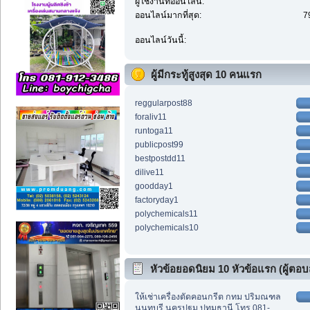
ผู้ใช้งานที่ออนไลน์:
ออนไลน์มากที่สุด:
7
ออนไลน์วันนี้:
ผู้มีกระทู้สูงสุด 10 คนแรก
reggularpost88
foraliv11
runtoga11
publicpost99
bestpostdd11
dilive11
goodday1
factoryday1
polychemicals11
polychemicals10
หัวข้อยอดนิยม 10 หัวข้อแรก (ผู้ตอบส
ให้เช่าเครื่องตัดคอนกรีต กทม ปริมณฑล
นนทบุรี นครปฐม ปทุมธานี โทร 081-