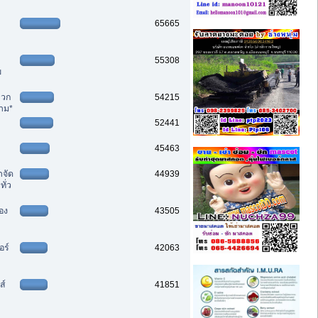
65665
55308
ย
ลวก
54215
าม*
52441
45463
ำจัด
44939
ั่ว
สอง
43505
อร์
42063
ส์
41851