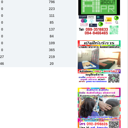
0
796
0
223
0
111
0
85
0
137
0
84
0
109
0
365
27
219
46
20