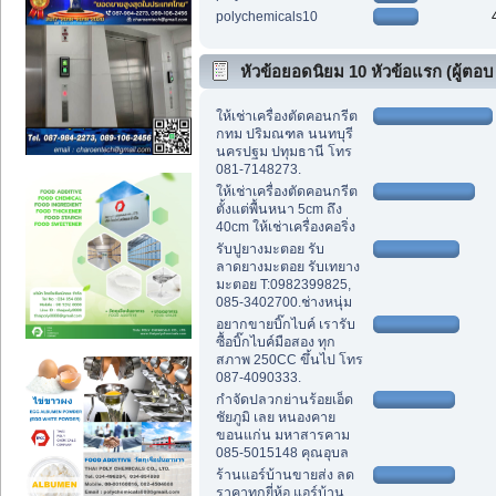
polychemicals10
หัวข้อยอดนิยม 10 หัวข้อแรก (ผู้ตอบ
สูงสุด)
ให้เช่าเครื่องตัดคอนกรีต
กทม ปริมณฑล นนทบุรี
นครปฐม ปทุมธานี โทร
081-7148273.
ให้เช่าเครื่องตัดคอนกรีต
ตั้งแต่พื้นหนา 5cm ถึง
40cm ให้เช่าเครื่องคอริ่ง
รับปูยางมะตอย รับ
ลาดยางมะตอย รับเทยาง
มะตอย T:0982399825,
085-3402700.ช่างหนุ่ม
อยากขายบิ๊กไบค์ เรารับ
ซื้อบิ๊กไบค์มือสอง ทุก
สภาพ 250CC ขึ้นไป โทร
087-4090333.
กำจัดปลวกย่านร้อยเอ็ด
ชัยภูมิ เลย หนองคาย
ขอนแก่น มหาสารคาม
085-5015148 คุณอุบล
ร้านแอร์บ้านขายส่ง ลด
ราคาทุกยี่ห้อ แอร์บ้าน