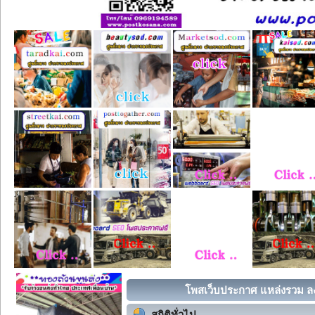
โพสเว็บประกาศ แหล่งรวม ลง
สถิติทั่วไป