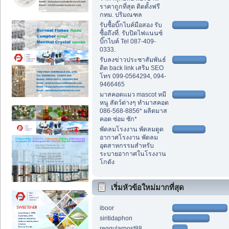
ราคาถูกที่สุด ติดตั้งฟรี
กทม. ปริมณฑล
รับซื้อบิ๊กไบค์มือสอง รับ
ซื้อถึงที่. รับปิดไฟแนนซ์
บิ๊กไบค์ Tel 087-409-
0333.
รับลงข่าวประชาสัมพันธ์
ติด back link เสริม SEO
โทร 099-0564294, 094-
9466465
มาสคอตแมว mascot หมี
หนู สัตว์ต่างๆ ทำมาสคอต
086-568-8856* ผลิตมาส
คอต ซ่อม ซัก*
พัดลมโรงงาน พัดลมดูด
อากาศโรงงาน พัดลม
อุตสาหกรรมสำหรับ
ระบายอากาศในโรงงาน
โกดัง
เริ่มหัวข้อใหม่มากที่สุด
iboor
siritidaphon
reggularpost88