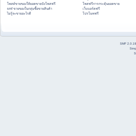
โพสต์ขายของให้ยอดขายปังโพสฟรี
โพสฟรีการกระตุ้นยอดขาย
smf ขายของในกลุ่มซื้อขายสินค้า
เว็บบอร์ดฟรี
ไม่รู้จะขายอะไรดี
โปรโมทฟรี
SMF 2.0.1
Simp
S