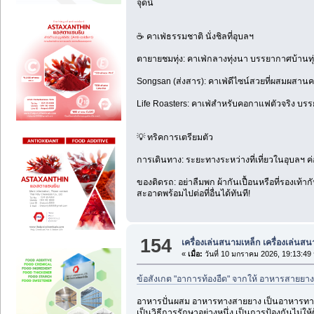
จุดนี้
☕ คาเฟ่ธรรมชาติ นั่งชิลที่อุบลฯ
ตายายชมทุ่ง: คาเฟ่กลางทุ่งนา บรรยากาศบ้านทุ
Songsan (ส่งสาร): คาเฟ่ดีไซน์สวยที่ผสมผสานความ
Life Roasters: คาเฟ่สำหรับคอกาแฟตัวจริง บรรย
💡 ทริคการเตรียมตัว
การเดินทาง: ระยะทางระหว่างที่เที่ยวในอุบลฯ ค
ของติดรถ: อย่าลืมพก ผ้ากันเปื้อนหรือที่รองเท้
สะอาดพร้อมไปต่อที่อื่นได้ทันที!
154
เครื่องเล่นสนามเหล็ก เครื่องเล่นส
«
เมื่อ:
วันที่ 10 มกราคม 2026, 19:13:49 
ข้อสังเกต "อาการท้องอืด" จากให้ อาหารสายยาง
อาหารปั่นผสม อาหารทางสายยาง เป็นอาหารทางก
เป็นวิธีการรักษาอย่างหนึ่ง เป็นการป้องกันไม่