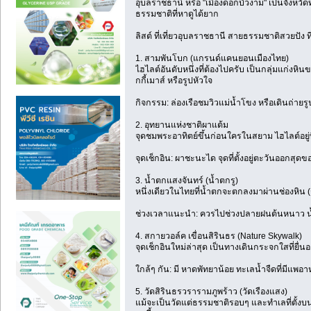
อุบลราชธานี หรือ "เมืองดอกบัวงาม" เป็นจัง
ธรรมชาติที่หาดูได้ยาก
ลิสต์ ที่เที่ยวอุบลราชธานี สายธรรมชาติสวยปัง ที
1. สามพันโบก (แกรนด์แคนยอนเมืองไทย)
ไฮไลต์อันดับหนึ่งที่ต้องไปครับ เป็นกลุ่มแก่งห
กกี้เมาส์ หรือรูปหัวใจ
กิจกรรม: ล่องเรือชมวิวแม่น้ำโขง หรือเดินถ่า
2. อุทยานแห่งชาติผาแต้ม
จุดชมพระอาทิตย์ขึ้นก่อนใครในสยาม ไฮไลต์อยู่
จุดเช็กอิน: ผาชะนะได จุดที่ตั้งอยู่ตะวันออกสุ
3. น้ำตกแสงจันทร์ (น้ำตกรู)
หนึ่งเดียวในไทยที่น้ำตกจะตกลงมาผ่านช่องหิน (
ช่วงเวลาแนะนำ: ควรไปช่วงปลายฝนต้นหนาว น
4. สกายวอล์ค เขื่อนสิรินธร (Nature Skywalk)
จุดเช็กอินใหม่ล่าสุด เป็นทางเดินกระจกใสที่
ใกล้ๆ กัน: มี หาดพัทยาน้อย ทะเลน้ำจืดที่มีแพอ
5. วัดสิรินธรวรารามภูพร้าว (วัดเรืองแสง)
แม้จะเป็นวัดแต่ธรรมชาติรอบๆ และทำเลที่ตั้งบ