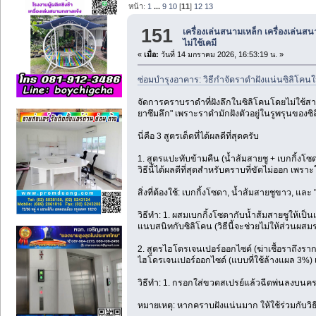
หน้า:
1
...
9
10
[
11
]
12
13
151
เครื่องเล่นสนามเหล็ก เครื่องเล่นส
ไม่ใช้เคมี
«
เมื่อ:
วันที่ 14 มกราคม 2026, 16:53:19 น. »
ซ่อมบำรุงอาคาร: วิธีกำจัดราดำฝังแน่นซิลิโคนใ
จัดการคราบราดำที่ฝังลึกในซิลิโคนโดยไม่ใช้สา
ยาซึมลึก" เพราะราดำมักฝังตัวอยู่ในรูพรุนของซิ
นี่คือ 3 สูตรเด็ดที่ได้ผลดีที่สุดครับ
1. สูตรแปะทับข้ามคืน (น้ำส้มสายชู + เบกกิ้งโซ
วิธีนี้ได้ผลดีที่สุดสำหรับคราบที่ขัดไม่ออก เพร
สิ่งที่ต้องใช้: เบกกิ้งโซดา, น้ำส้มสายชูขาว, และ
วิธีทำ: 1. ผสมเบกกิ้งโซดากับน้ำส้มสายชูให้เป็
แนบสนิทกับซิลิโคน (วิธีนี้จะช่วยไม่ให้ส่วนผสมร
2. สูตรไฮโดรเจนเปอร์ออกไซด์ (ฆ่าเชื้อราถึงราก
ไฮโดรเจนเปอร์ออกไซด์ (แบบที่ใช้ล้างแผล 3%) เ
วิธีทำ: 1. กรอกใส่ขวดสเปรย์แล้วฉีดพ่นลงบนครา
หมายเหตุ: หากคราบฝังแน่นมาก ให้ใช้ร่วมกับวิธี