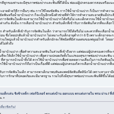
การทีลูกของท่านจะมีสุขภาพช่องปากและฟันที่ดีได้นั้น พ่อแม่ผู้ปกครองควรสอนหรือแน
อาดด้วยวิธีการอื่นๆ เช่น การใช้ไหมขัดฟัน การใช้น้ำยาบ้วนปาก ก็เป็นการทำความส
ขัดฟันหรือน้ำยาบ้วนปาก ก็จะเป็นอีกหนึ่งตัวช่วยที่ทำให้การทำความสะอาดฟันมีประสิทธ
รับการจัดฟันในเด็กจะสามารถใช้น้ำยาบ้วนปากได้หรือไม่ และเด็กควรจะใช้น้ำยาบ้ว
่างกัน ดังนั้น การเลือกน้ำยาบ้วนปาก สำหรับเด็กที่เข้ารับการจัดฟันก็ควรที่จะเลือ
าก สำหรับเด็กที่เข้ารับการจัดฟันในเด็ก ว่าสามารถใช้ได้หรือไม่ และควรที่จะเลือก
อน ซึ่งโดยปกติแล้วน้ำยาบ้วนปาก ไม่เหมาะกับเด็กอายุต่ำกว่า 6 ปี เพราะเด็กอาจจ
นใหญ่แล้วน้ำยาบ้วนปากสำหรับเด็กมักจะใช้ชนิดที่มีส่วนผสมของฟลูออไรด์ โดยอาจให้
ม่ทั่วถึง
ถใช้น้ำยาบ้วนปาก เพื่อทำความสะอาดฟันในส่วนที่เข้าถึงยาก แต่พ่อแม่ผู้ปกครองควร
นที่จะให้เด็กใช้น้ำยาบ้วนปาก เพื่อความปลอดภัยทั้งในแง่ของสุขภาพช่องปากและฟั
้นไป ที่สามารถบ้วนน้ำทิ้งได้ ควรใช้น้ำยาบ้วนปากเพื่อช่วยลดความเสี่ยงในการเกิดฟันผุใ
ารใช้น้ำยาบ้วนปากก็ถือว่าเป็นเรื่องที่ดี แต่พ่อแม่ผู้ปกครองก็ควรเลือกน้ำยาบ้วนปากที
เข้ารับการจัดฟันในเด็ก สามารถพาเด็กมาพบทันตแพทย์จัดฟันที่คลินิกได้ เพราะทางเร
ด้รับการรักษาที่ปลอดภัยและมีมาตรฐาน รวมไปถึงมีสุขภาพช่องปากและฟันที่ดีขึ้นได้อ
นามเด็กเล่น ชิงช้าเหล็ก เฟอร์นิเจอร์ ตกแต่งบ้าน ออกแบบ ตกแต่งภายใน พรม ม่าน
/
ที่
น. »
ที่ยวชิลกัน!