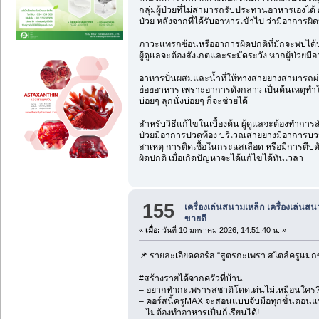
กลุ่มผู้ป่วยที่ไม่สามารถรับประทานอาหารเองได
ป่วย หลังจากที่ได้รับอาหารเข้าไป ว่ามีอาการผ
ภาวะแทรกซ้อนหรืออาการผิดปกติที่มักจะพบได้บ่
ผู้ดูแลจะต้องสังเกตและระมัดระวัง หากผู้ป่วยมี
อาหารปั่นผสมและน้ำที่ให้ทางสายยางสามารถผ่าน
ย่อยอาหาร เพราะอาการดังกล่าว เป็นต้นเหตุทำให้
บ่อยๆ ลุกนั่งบ่อยๆ ก็จะช่วยได้
สำหรับวิธีแก้ไขในเบื้องต้น ผู้ดูแลจะต้องทำ
ป่วยมีอาการปวดท้อง บริเวณสายยางมีอาการบวมแ
สาเหตุ การติดเชื้อในกระแสเลือด หรือมีการตีบตั
ผิดปกติ เมื่อเกิดปัญหาจะได้แก้ไขได้ทันเวลา
155
เครื่องเล่นสนามเหล็ก เครื่องเล่นส
ขายดี
«
เมื่อ:
วันที่ 10 มกราคม 2026, 14:51:40 น. »
📌 รายละเอียดคอร์ส “สูตรกะเพรา สไตล์ครูแมกซ
#สร้างรายได้จากครัวที่บ้าน
– อยากทำกะเพรารสชาติโดดเด่นไม่เหมือนใคร
– คอร์สนี้ครูMAX จะสอนแบบจับมือทุกขั้นตอนแ
– ไม่ต้องทำอาหารเป็นก็เรียนได้!