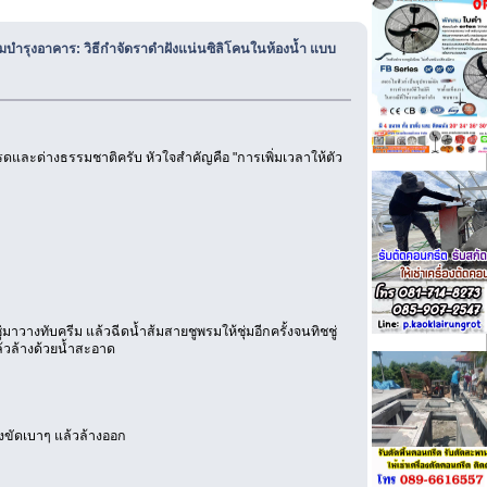
อมบำรุงอาคาร: วิธีกำจัดราดำฝังแน่นซิลิโคนในห้องน้ำ แบบ
รดและด่างธรรมชาติครับ หัวใจสำคัญคือ "การเพิ่มเวลาให้ตัว
าวางทับครีม แล้วฉีดน้ำส้มสายชูพรมให้ชุ่มอีกครั้งจนทิชชู่
แล้วล้างด้วยน้ำสะอาด
รงขัดเบาๆ แล้วล้างออก