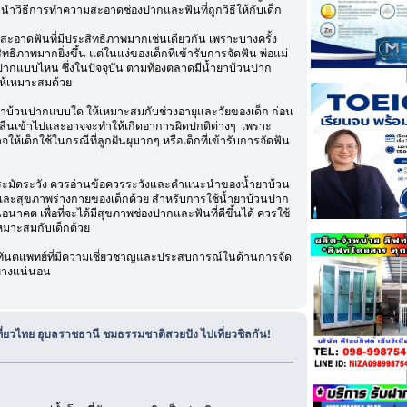
ะนำวิธีการทำความสะอาดช่องปากและฟันที่ถูกวิธีให้กับเด็ก
ะอาดฟันที่มีประสิทธิภาพมากเช่นเดียวกัน เพราะบางครั้ง
ิภาพมากยิ่งขึ้น แต่ในแง่ของเด็กที่เข้ารับการจัดฟัน พ่อแม่
นปากแบบไหน ซึ่งในปัจจุบัน ตามท้องตลาดมีน้ำยาบ้วนปาก
กให้เหมาะสมด้วย
น้ำยาบ้วนปากแบบใด ให้เหมาะสมกับช่วงอายุและวัยของเด็ก ก่อน
ะกลืนเข้าไปและอาจจะทำให้เกิดอาการผิดปกติต่างๆ เพราะ
เด็กใช้ในกรณีที่ลูกฝันผุมากๆ หรือเด็กที่เข้ารับการจัดฟัน
ที่จะระมัดระวัง ควรอ่านข้อควรระวังและคำแนะนำของน้ำยาบ้วน
น และสุขภาพร่างกายของเด็กด้วย สำหรับการใช้น้ำยาบ้วนปาก
นอนาคต เพื่อที่จะได้มีสุขภาพช่องปากและฟันที่ดีขึ้นได้ ควรใช้
่เหมาะสมกับเด็กด้วย
ามีทันตแพทย์ที่มีความเชี่ยวชาญและประสบการณ์ในด้านการจัด
ย่างแน่นอน
เที่ยวไทย อุบลราชธานี ชมธรรมชาติสวยปัง ไปเที่ยวชิลกัน!