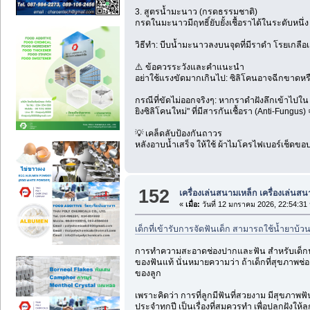
3. สูตรน้ำมะนาว (กรดธรรมชาติ)
กรดในมะนาวมีฤทธิ์ยับยั้งเชื้อราได้ในระดับหนึ่ง เ
วิธีทำ: บีบน้ำมะนาวลงบนจุดที่มีราดำ โรยเกลือเล็
⚠️ ข้อควรระวังและคำแนะนำ
อย่าใช้แรงขัดมากเกินไป: ซิลิโคนอาจฉีกขาดหร
กรณีที่ขัดไม่ออกจริงๆ: หากราดำฝังลึกเข้าไปใน
ยิงซิลิโคนใหม่" ที่มีสารกันเชื้อรา (Anti-Fungus) จ
💡 เคล็ดลับป้องกันถาวร
หลังอาบน้ำเสร็จ ให้ใช้ ผ้าไมโครไฟเบอร์เช็ดขอบ
152
เครื่องเล่นสนามเหล็ก เครื่องเล่นส
«
เมื่อ:
วันที่ 12 มกราคม 2026, 22:54:31 
เด็กที่เข้ารับการจัดฟันเด็ก สามารถใช้น้ำยาบ้ว
การทำความสะอาดช่องปากและฟัน สำหรับเด็กนั้น ถื
ของฟันแท้ นั่นหมายความว่า ถ้าเด็กที่สุขภาพช่
ของลูก
เพราะคิดว่า การที่ลูกมีฟันที่สวยงาม มีสุขภาพฟัน
ประจำทุกปี เป็นเรื่องที่สมควรทำ เพื่อปลูกฝ