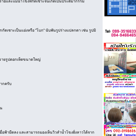
รายและแม่น้ำโขงที่กัดเซาะจนเกิดเป็นประติมากรรม
กกัดเซาะเป็นแอ่งหรือ "โบก" นับพันรูปร่างแปลกตา เช่น รูปมิ
นทรายรูปดอกเห็ดขนาดใหญ่
มากครับ
ัน
เมื่อฟ้ามืดลง และสามารถมองเห็นวิวลำน้ำโขงฝั่งลาวได้จาก