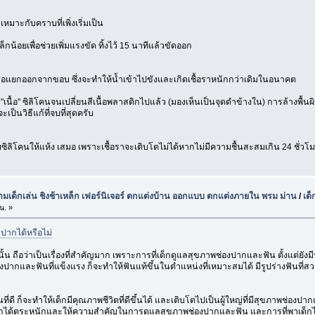
หมาะกับคราบที่เพิ่งเริ่มเป็น
กน้อยเพื่อช่วยเพิ่มแรงขัด ทิ้งไว้ 15 นาทีแล้วขัดออก
ือแยกออกจากขอบ ซึ่งจะทำให้น้ำเข้าไปขังและเกิดเชื้อราหนักกว่าเดิมในอนาคต
 "เนื้อ" ซิลิโคนจนเปลี่ยนสีเนื้อพลาสติกไปแล้ว (มองเห็นเป็นจุดดำข้างใน) การล้างพื
ะเป็นวิธีแก้ที่จบที่สุดครับ
ซิลิโคนให้แห้ง เสมอ เพราะเชื้อราจะเติบโตไม่ได้หากไม่มีความชื้นสะสมเกิน 24 ชั่วโ
นามเด็กเล่น ชิงช้าเหล็ก เฟอร์นิเจอร์ ตกแต่งบ้าน ออกแบบ ตกแต่งภายใน พรม ม่าน
/
เด็
น. »
นปากได้หรือไม่
อว่าเป็นเรื่องที่สำคัญมาก เพราะการที่เด็กดูแลสุขภาพช่องปากและฟัน ตั้งแต่ยังมีน้ำ
องปากและฟันที่แข็งแรง ก็จะทำให้ฟันแท้ขึ้นในตำแหน่งที่เหมาะสมได้ มีรูปร่างฟันที
ที่ดี ก็จะทำให้เด็กมีคุณภาพชีวิตที่ดีขึ้นได้ และเติบโตไปเป็นผู้ใหญ่ที่มีสุขภาพช่องปา
ังให้ลูกได้ตระหนักและให้ความสำคัญในการดูแลสุขภาพช่องปากและฟัน และการที่พาเด็