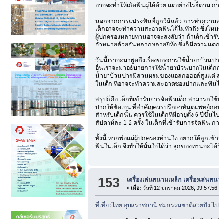
อาจจะทำให้เกิดฟันผุได้ด้วย แต่อย่างไรก็ตาม 
นอกจากการแปรงฟันที่ถูกวิธีแล้ว การทำความสะ
เด็กอาจจะทำความสะอาดฟันได้ไม่ทั่วถึง ซึ่งไหม
ผู้ปกครองหลายท่านอาจจะสงสัยว่า ถ้าเด็กเข้า
จำหน่ายด้วยกันหลากหลายยี่ห้อ ซึ่งก็มีความแตกต
วันนี้เราจะมาพูดถึงเรื่องของการใช้น้ำยาบ้วนป
อื่นเราจะมาอธิบายการใช้น้ำยาบ้วนปากในเด็กก่
น้ำยาบ้วนปากมีส่วนผสมของแอลกอฮอล์สูงแต่ ส่ว
ในเด็ก ที่อาจจะทำความสะอาดช่องปากและฟันได้ไ
สรุปก็คือ เด็กที่เข้ารับการจัดฟันเด็ก สามาร
ปากให้ชัดเจน ที่สำคัญควรปรึกษาทันตแพทย์ก่อ
สำหรับเด็กนั้น ควรใช้ในเด็กที่มีอายุตั้ง 6 ปีขึ
สัปดาห์ละ 1-2 ครั้ง ในเด็กที่เข้ารับการจัดฟัน ก
ทั้งนี้ หากพ่อแม่ผู้ปกครองท่านใด อยากให้ลูก
ฟันในเด็ก จึงทำให้มั่นใจได้ว่า ลูกของท่านจะไ
153
เครื่องเล่นสนามเหล็ก เครื่องเล่นส
«
เมื่อ:
วันที่ 12 มกราคม 2026, 09:57:56 
ที่เที่ยวไทย อุบลราชธานี ชมธรรมชาติสวยปัง ไปเ