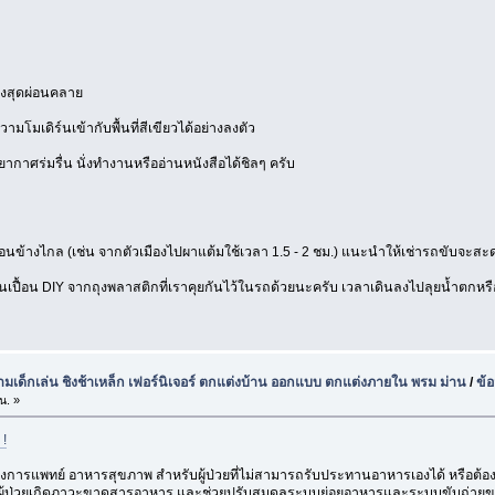
่งสุดผ่อนคลาย
โมเดิร์นเข้ากับพื้นที่สีเขียวได้อย่างลงตัว
ากาศร่มรื่น นั่งทำงานหรืออ่านหนังสือได้ชิลๆ ครับ
่อนข้างไกล (เช่น จากตัวเมืองไปผาแต้มใช้เวลา 1.5 - 2 ชม.) แนะนำให้เช่ารถขับจะสะด
ากันเปื้อน DIY จากถุงพลาสติกที่เราคุยกันไว้ในรถด้วยนะครับ เวลาเดินลงไปลุยน้ำตกหร
นามเด็กเล่น ชิงช้าเหล็ก เฟอร์นิเจอร์ ตกแต่งบ้าน ออกแบบ ตกแต่งภายใน พรม ม่าน
/
ข้
น. »
 !
ารแพทย์ อาหารสุขภาพ สำหรับผู้ป่วยที่ไม่สามารถรับประทานอาหารเองได้ หรือต้อ
ให้ผู้ป่วยเกิดภาวะขาดสารอาหาร และช่วยปรับสมดุลระบบย่อยอาหารและระบบขับถ่ายของร่