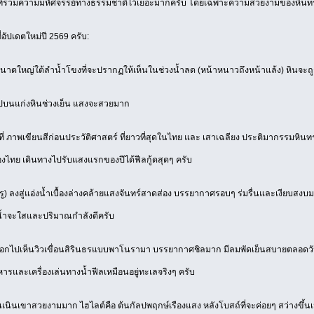
หวัดที่รวมความมหัศจรรย์ทางธรรมชาติไว้เยอะมากครับ โดยเฉพาะความสวยงามของหินท
่อัปเดตใหม่ปี 2569 ครับ:
ินขนาดใหญ่ใต้ลำน้ำโขงที่จะปรากฏให้เห็นในช่วงน้ำลด (หน้าหนาวถึงหน้าแล้ง) หินจะถู
ยรูปบนแก่งหินช่วงเย็น แสงจะสวยมาก
ที่ ภาพเขียนสีก่อนประวัติศาสตร์ ที่ยาวที่สุดในไทย และ เสาเฉลียง ประติมากรรมหิ
ดของไทย เดินทางไปรับแสงแรกของปีได้ฟีลกู้ดสุดๆ ครับ
รู) ลงสู่แอ่งน้ำเบื้องล่างคล้ายแสงจันทร์สาดส่อง บรรยากาศรอบๆ ร่มรื่นและเงียบสงบ
้ำจะใสและปริมาณกำลังดีครับ
ยื่นออกไปเห็นวิวเขื่อนสิรินธรแบบพาโนรามา บรรยากาศชิลมาก มีลมพัดเย็นสบายตลอดว
าหารและเครื่องเล่นทางน้ำฟีลเหมือนอยู่ทะเลจริงๆ ครับ
นเนินเขาสวยงามมาก ไฮไลต์คือ ต้นกัลปพฤกษ์เรืองแสง หลังโบสถ์ที่จะค่อยๆ สว่างขึ้น