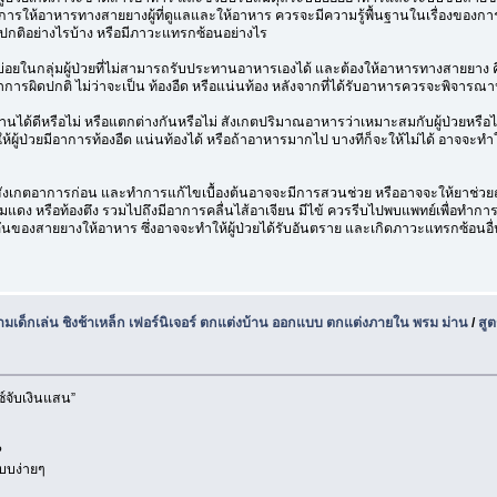
้ การให้อาหารทางสายยางผู้ที่ดูแลและให้อาหาร ควรจะมีความรู้พื้นฐานในเรื่องของก
ิดปกติอย่างไรบ้าง หรือมีภาวะแทรกซ้อนอย่างไร
อยในกลุ่มผู้ป่วยที่ไม่สามารถรับประทานอาหารเองได้ และต้องให้อาหารทางสายยาง คือร
อาการผิดปกติ ไม่ว่าจะเป็น ท้องอืด หรือแน่นท้อง หลังจากที่ได้รับอาหารควรจะพิจารณ
ได้ดีหรือไม่ หรือแตกต่างกันหรือไม่ สังเกตปริมาณอาหารว่าเหมาะสมกับผู้ป่วยหรือไ
ผู้ป่วยมีอาการท้องอืด แน่นท้องได้ หรือถ้าอาหารมากไป บางทีก็จะให้ไม่ได้ อาจจะทำให้
การสังเกตอาการก่อน และทำการแก้ไขเบื้องต้นอาจจะมีการสวนช่วย หรืออาจจะให้ยาช่ว
ดง หรือท้องตึง รวมไปถึงมีอาการคลื่นไส้อาเจียน มีไข้ ควรรีบไปพบแพทย์เพื่อทำกา
นของสายยางให้อาหาร ซึ่งอาจจะทำให้ผู้ป่วยได้รับอันตราย และเกิดภาวะแทรกซ้อนอื่นๆได
นามเด็กเล่น ชิงช้าเหล็ก เฟอร์นิเจอร์ ตกแต่งบ้าน ออกแบบ ตกแต่งภายใน พรม ม่าน
/
สู
์จับเงินแสน”
?
บบง่ายๆ