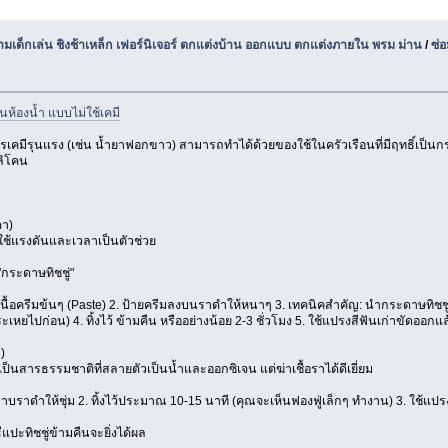
นามเด็กเล่น ชิงช้าเหล็ก เฟอร์นิเจอร์ ตกแต่งบ้าน ออกแบบ ตกแต่งภายใน พรม ม่าน
/
ซ่
นห้องน้ำ แบบไม่ใช้เคมี
รเคมีรุนแรง (เช่น น้ำยาฟอกขาว) สามารถทำได้ด้วยของใช้ในครัวเรือนที่มีฤทธิ์เป็นก
ลิโคน
ดา)
าะใช้แรงดันและเวลาเป็นตัวช่วย
 "กระดาษทิชชู่"
นเนื้อครีมข้นๆ (Paste) 2. ป้ายครีมลงบนราดำให้หนาๆ 3. เทคนิคสำคัญ: นำกระดาษทิชชู่ม
ะเหยไปก่อน) 4. ทิ้งไว้ ข้ามคืน หรืออย่างน้อย 2-3 ชั่วโมง 5. ใช้แปรงสีฟันเก่าขัดออก
)
ป็นสารธรรมชาติที่สลายตัวเป็นน้ำและออกซิเจน แต่ฆ่าเชื้อราได้ดีเยี่ยม
บราดำให้ชุ่ม 2. ทิ้งไว้ประมาณ 10-15 นาที (คุณจะเห็นฟองฟู่เล็กๆ ทำงาน) 3. ใช้แป
แปะทิชชู่ข้ามคืนจะยิ่งได้ผล