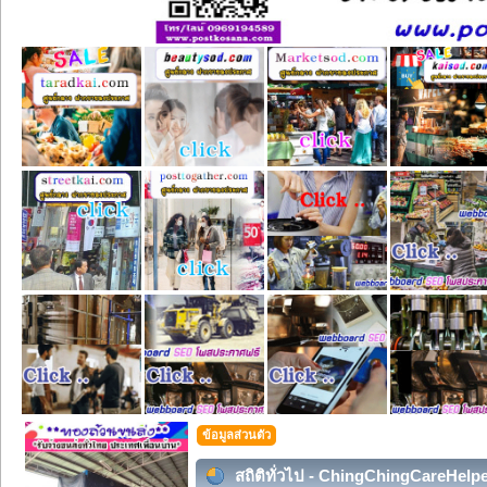
ข้อมูลส่วนตัว
สถิติทั่วไป - ChingChingCareHelp