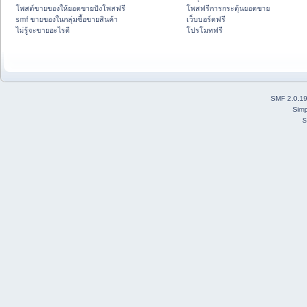
โพสต์ขายของให้ยอดขายปังโพสฟรี
โพสฟรีการกระตุ้นยอดขาย
smf ขายของในกลุ่มซื้อขายสินค้า
เว็บบอร์ดฟรี
ไม่รู้จะขายอะไรดี
โปรโมทฟรี
SMF 2.0.1
Simp
S