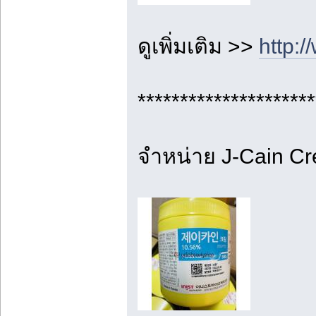
ดูเพิ่มเติม >>
http
*********************
จำหน่าย J-Cain C