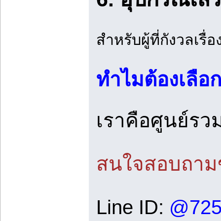
สำหรับผู้ที่กังวลเ
ทำไมต้องเลือกซ
เราคือศูนย์รวม
สนใจสอบถามข้อม
Line ID:
@725