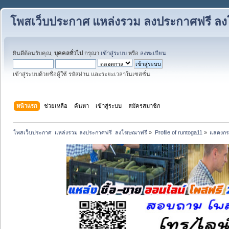
โพสเว็บประกาศ แหล่งรวม ลงประกาศฟรี ล
ยินดีต้อนรับคุณ,
บุคคลทั่วไป
กรุณา
เข้าสู่ระบบ
หรือ
ลงทะเบียน
เข้าสู่ระบบด้วยชื่อผู้ใช้ รหัสผ่าน และระยะเวลาในเซสชั่น
หน้าแรก
ช่วยเหลือ
ค้นหา
เข้าสู่ระบบ
สมัครสมาชิก
โพสเว็บประกาศ  แหล่งรวม ลงประกาศฟรี  ลงโฆษณาฟรี
»
Profile of runtoga11
»
แสดงกระ