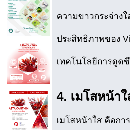
ความขาวกระจ่างใสค
ประสิทธิภาพของ Vi
เทคโนโลยีการดูดซึม
4. เมโสหน้าใ
เมโสหน้าใส คือการน