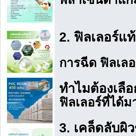
2. ฟิลเลอร์แท
การฉีด ฟิลเลอร
ทำไมต้องเลือ
ฟิลเลอร์ที่ได
3. เคล็ดลับผ