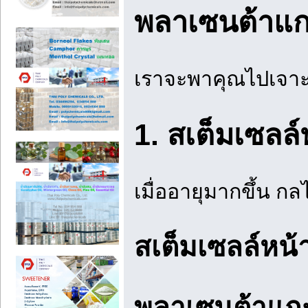
พลาเซนต้าแ
เราจะพาคุณไปเจาะลึ
1. สเต็มเซลล
เมื่ออายุมากขึ้น ก
สเต็มเซลล์หน้
พลาเซนต้าแก