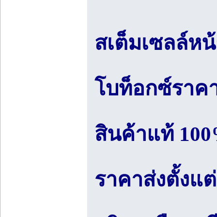
สเต็มเซลล์หน้
โบท็อกซ์ราค
สินค้าแท้ 10
ราคาส่งตั้งแต่