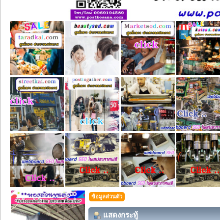
ข้อมูลส่วนตัว
แสดงกระทู้