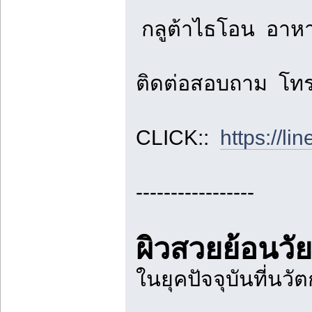
กลูต้าไธโอน อาหา
ติดต่อสอบถาม โ
CLICK::
https://
-----------------
ผิวสวยย้อนวั
ในยุคปัจจุบันที่นว