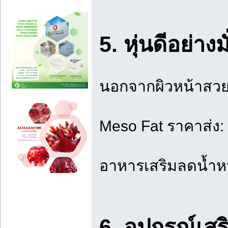
5. หุ่นดีอย่
นอกจากผิวหน้าสวยแล
Meso Fat ราคาส่ง: 
อาหารเสริมลดน้ำหน
6. อุปกรณ์เส